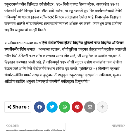
,
,
स्‍कूटरमध्‍ये नवीन डिजिटल स्‍पीडोमीटर
१९० मिमी फ्रण्‍ट डिस्‍क ब्रेक
अपग्रेडेड १२/१२
,
प्‍लॅटफॉर्म आणि विस्‍तृत रिअर व्‍हील आहे. तसेच
या स्‍कूटरमध्‍ये सुधारित कार्यक्षमतेसाठी हिरोचे
नाविन्‍यपूर्ण आय३एस (इडल स्‍टॉप-स्‍टार्ट सिस्‍टम) तंत्रज्ञान देखील आहे. विचारपूर्वक डिझाइन
,
करण्‍यात आलेले सीट बॅकरेस्‍ट आरामदायीपणामध्‍ये अधिक भर करते
ज्‍यामधून उच्‍च दर्जाच्‍या
राइडिंग अनुभवाची खात्री मिळते.
या लाँचबाबत मत व्‍यक्‍त करत
हिरो मोटोकॉर्पच्‍या इंडिया बिझनेस युनिटचे चीफ बिझनेस ऑफिसर
, ''
,
रणजीवजीत सिंग
म्‍हणाले
आम्‍हाला स्‍टाइल
सोयीसुविधा व प्रगत तंत्रज्ञानाचे प्रतीक असलेली
,
नवीन हिरो डेस्टिनी १२५ लाँच करण्‍याचा आनंद होत आहे
जी आधुनिक काळातील राइडसाठी
डिझाइन करण्‍यात आली आहे. ही नाविन्‍यपूर्ण १२५ सीसी स्‍कूटर उद्योग मापदंडांना नव्‍या उंचीवर
घेऊन जाते आणि हिरो मोटोकॉर्पचे स्‍थान अधिक दृढ करते. प्रतिलिटर ५९ किमीच्‍या प्रभावी
,
सेगमेंट-लीडिंग मायलेजसह या कुटुंबासाठी अनुकूल स्‍कूटरमधून ग्राहकांना नाविन्‍यता
मूल्‍य व
''
अद्वितीय राइडिंग अनुभव देण्‍याप्रती कंपनीची कटिबद्धता दिसून येते.
OLDER
NEWER