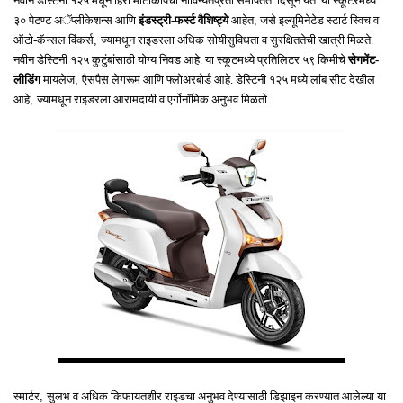
नवीन डेस्टिनी १२५ मधून हिरो मोटोकॉर्पची नाविन्‍यतेप्रती समर्पितता दिसून येते. या स्‍कूटरमध्‍ये
,
३० पेटण्‍ट अॅप्‍लीकेशन्‍स आणि
इंडस्‍ट्री-फर्स्‍ट वैशिष्‍ट्ये
आहेत
जसे इल्‍यूमिनेटेड स्‍टार्ट स्विच व
,
ऑटो-कॅन्‍सल विंकर्स
ज्‍यामधून राइडरला अधिक सोयीसुविधता व सुरक्षिततेची खात्री मिळते.
नवीन डेस्टिनी १२५ कुटुंबांसाठी योग्य निवड आहे. या स्‍कूटमध्‍ये प्रतिलिटर ५९ किमीचे
सेगमेंट-
,
लीडिंग
मायलेज
एैसपैस लेगरूम आणि फ्लोअरबोर्ड आहे. डेस्टिनी १२५ मध्‍ये लांब सीट देखील
,
आहे
ज्‍यामधून राइडरला आरामदायी व एर्गोनॉमिक अनुभव मिळतो.
,
स्‍मार्टर
सुलभ व अधिक किफायतशीर राइडचा अनुभव देण्‍यासाठी डिझाइन करण्‍यात आलेल्‍या या