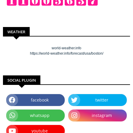
WEATHER
world-weather.info
https://world-weather.info/forecast/usa/boston/
SOCIAL PLUGIN
facebook
twitter
whatsapp
instagram
youtube