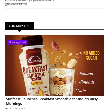
भारतातील हायपोथायरॉइडिझम आणि ॲनिमिया चे
दुहेरी आव्हान पेलताना
YOU MAY LIKE
Uncategorized
Sunfeast Launches Breakfast Smoothie for India’s Busy
Mornings