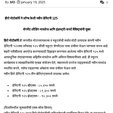
MD
January 19, 2025
0
125
हीरो मोटोकॉर्प ने लॉन्च केली नवीन डेस्टिनी
सेगमेंट-लीडिंग मायलेज आणि इंडस्‍ट्री-फर्स्‍ट वैशिष्‍ट्यांनी युक्‍त
हिरो मोटोकॉर्प
ही जगातील मोटरसायकल्‍स व स्‍कूटर्सची सर्वात मोठी उत्‍पादक कंपनी नवीन
डेस्टिनी १२५च्‍या लाँचसह १२५ सीसी स्‍कूटर सेगमेंटला नव्‍या उंचीवर घेऊन जाण्‍यास सज्‍ज आहे.
शहरी गतीशीलता अपग्रेड करण्‍यासाठी डिझाइन करण्‍यात आलेल्‍या नवीन डेस्टिनी १२५ मध्‍ये
अत्‍याधुनिक तंत्रज्ञानासह अद्वितीय मायलेज आणि अविरत विश्‍वसनीयता आहे. ही स्‍कूटर
,
कार्यक्षमता व व्‍यावहारिकतेचे प्रबळ संयोजन देते
शहरामध्‍ये दररोज राइड्ससाठी नवीन मापदंड
,
स्‍थापित करते
तसेच राइडरच्‍या अपेक्षांना नव्‍या उंचीवर घेऊन जाते.
नवीन हिरो डेस्टिनी १२५ तीन व्‍हेरिएण्‍ट्समध्‍ये उपलब्‍ध असेल:
,
डेस्टिनी १२५ व्‍हीएक्‍स - ८०
४५० रूपये
,
डेस्टिनी १२५ झेडएक्‍स - ८९
३०० रूपये
,
डेस्टिनी १२५ झेडएक्‍स+ - ९०
३०० रूपये
(दिल्‍लीमधील सुरूवातीची एक्‍स-शोरू किंमत)