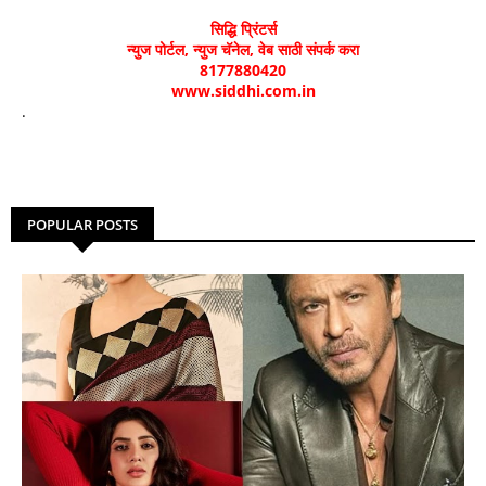
सिद्धि प्रिंटर्स
न्युज पोर्टल, न्युज चॅनेल, वेब साठी संपर्क करा
8177880420
www.siddhi.com.in
.
POPULAR POSTS