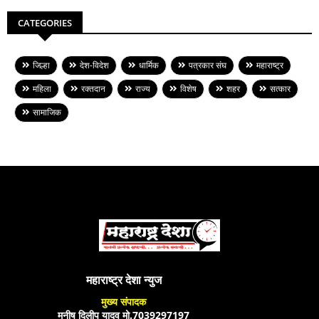
CATEGORIES
जिल्हा
देश-विदेश
धार्मिक
पत्रकार संघ
महाराष्ट्र
महिला
रक्तदान
राज्य
विशेष
शहर
सत्कार
सामाजिक
महाराष्ट्र देशा न्युज
मुख्य संपादक
मनीष दिलीप यादव मो.7039297197