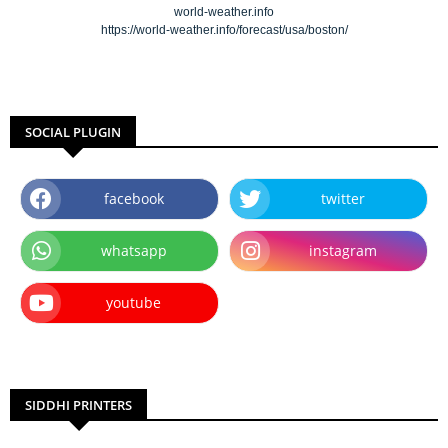
world-weather.info
https://world-weather.info/forecast/usa/boston/
SOCIAL PLUGIN
facebook
twitter
whatsapp
instagram
youtube
SIDDHI PRINTERS