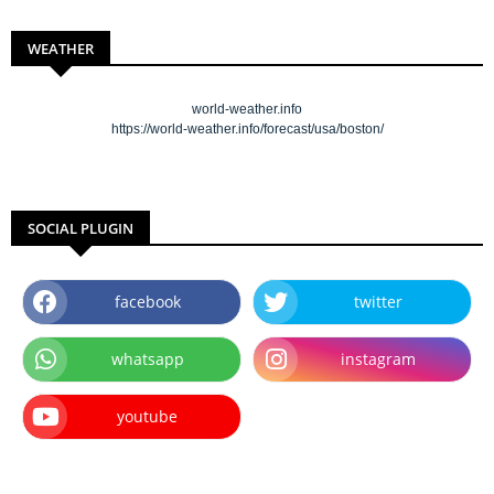
WEATHER
world-weather.info
https://world-weather.info/forecast/usa/boston/
SOCIAL PLUGIN
facebook
twitter
whatsapp
instagram
youtube