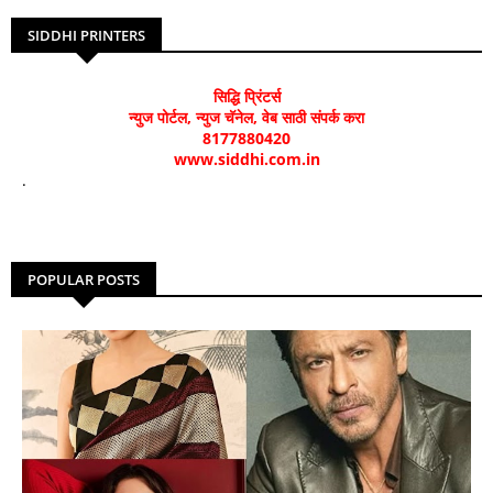
SIDDHI PRINTERS
सिद्धि प्रिंटर्स
न्युज पोर्टल, न्युज चॅनेल, वेब साठी संपर्क करा
8177880420
www.siddhi.com.in
.
POPULAR POSTS