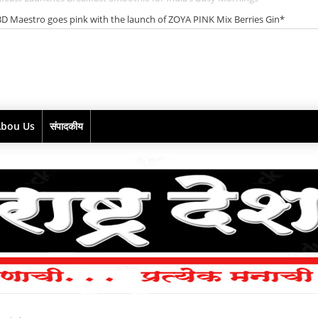
D Maestro goes pink with the launch of ZOYA PINK Mix Berries Gin*
Abou Us
संपादकीय