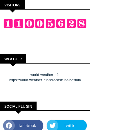
VISITORS
WEATHER
world-weather.info
https://world-weather.info/forecast/usa/boston/
SOCIAL PLUGIN
facebook
twitter