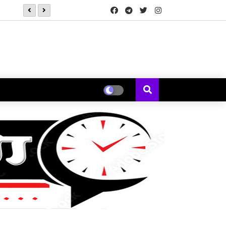
*कोक स्टुडिओ भारतने 'कचौडी गली'मधून पत्नीच्या नजरेतून मांडली एका विस्मर