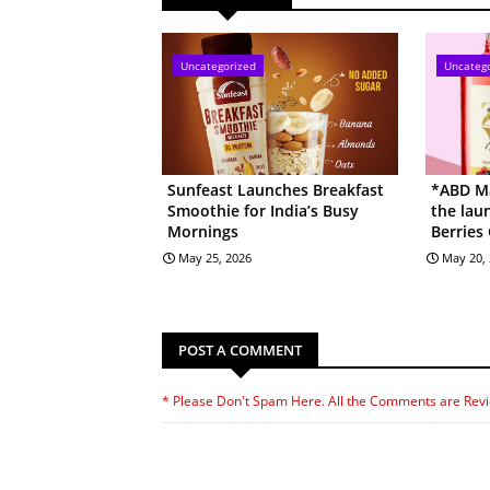
Uncategorized
Uncateg
Sunfeast Launches Breakfast
*ABD Ma
Smoothie for India’s Busy
the lau
Mornings
Berries
May 25, 2026
May 20,
POST A COMMENT
* Please Don't Spam Here. All the Comments are Rev