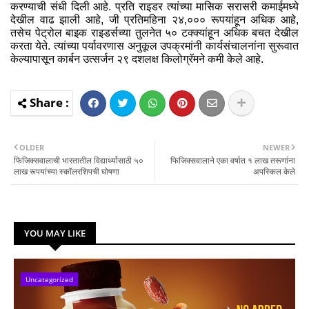
करण्‍याची संधी दिली आहे. प्रति राइडर त्‍यांच्‍या मासिक सरासरी कमाईमध्‍ये
देखील वाढ झाली आहे, जी प्रतिमहिना २४,००० रूपयांहून अधिक आहे,
तसेच पेट्रोल बाइक राइडर्सच्‍या तुलनेत ५० टक्‍क्‍यांहून अधिक बचत देखील
करता येते. त्‍यांच्‍या पर्यावरणास अनुकूल उपक्रमांनी कार्यसंचालनांना सुरूवात
केल्‍यापासून कार्बन उत्‍सर्जन २९ दशलक्ष किलोग्रॅमने कमी केले आहे.
OLDER
NEWER
फिजिक्‍सवालाची भारतातील विद्यार्थ्‍यांसाठी ५०
फिजिक्‍सवालाने एका वर्षात १ लाख तरूणांना
लाख रूपयांच्‍या स्‍कॉलरशिपची घोषणा
अपस्किल केले
YOU MAY LIKE
Uncategorized