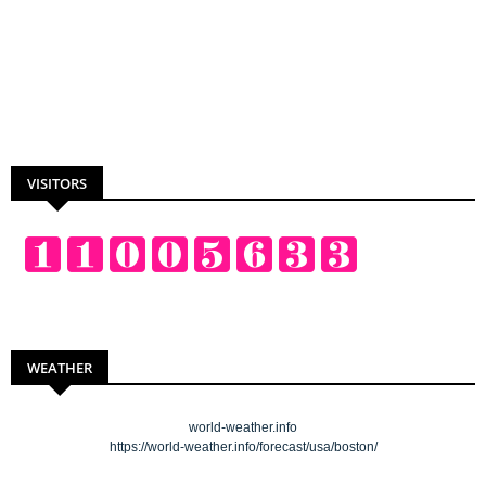
VISITORS
WEATHER
world-weather.info
https://world-weather.info/forecast/usa/boston/