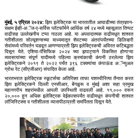
मुंबई, ५ एप्रिल २०२४:
झिप इलेक्ट्रिक या भारतातील आघाडीच्‍या तंत्रज्ञान-
सक्षम ईव्‍ही-अॅज-ए-सर्विस प्‍लॅटफॉर्मने आर्थिक वर्ष २४ मध्‍ये महसूलात तिप्‍पट
वाढीसह उल्‍लेखनीय टप्‍पा गाठला आहे. या अपवादात्‍मक वाढीमधून शाश्‍वत
गतीशीलता सोल्‍यूशन्‍सच्‍या माध्‍यमातून शेवटच्‍या अंतरांपर्यंतच्‍या डिलिव्‍हरी
सेवांमध्‍ये परिवर्तन घडवून आणण्‍याप्रती झिप इलेक्ट्रिकची अविरत कटिबद्धता
दिसून येते. एशिया-पॅसिफिक २०२४ च्‍या झपाट्याने विकसित होणाऱ्या
व्‍यवसायांच्‍या संपूर्ण यादीमध्‍ये पहिल्‍या क्रमांकाची कंपनी ठरलेल्‍या झिप
इलेक्ट्रिकने २०१९ ते २०२२ पर्यंत ३९६ टक्‍क्‍यांचा कंपाऊंड अॅन्‍युअल
ग्रोथ रेट (सीएजीआर) संपादित केला आहे.
भारतभरात इलेक्ट्रिक स्‍कूटर्सचा अतिरिक्‍त ताफा यशस्‍वीरित्‍या तैनात करत
झिप इलेक्ट्रिकने दिल्‍ली एनसीआर, बेंगळुरू व मुंबई अशा सहा प्रमुख
महानगरीय शहरांमधील आपली उपस्थिती वाढवली आहे. ११,००० वरून
२०,००० हून अधिक इलेक्ट्रिक वेईकल्‍सपर्यंत वाढीमधून कंपनीची शाश्‍वत
लॉजिस्टिक्‍स व गतीशीलता व्‍यासपीठाप्रती समर्पितता दिसून येते.