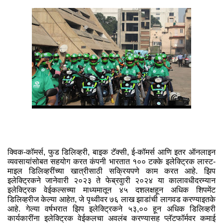
क्विक-कॉमर्स, फुड डिलिव्‍हरी, बाइक टॅक्‍सी, ई-कॉमर्स आणि इतर ऑनलाइन
व्‍यवसायांसोबत सहयोग करत कंपनी भारतात १०० टक्‍के इलेक्ट्रिक लास्‍ट-
माइल डिलिव्‍हरींच्‍या खात्रीसाठी सक्रियपणे काम करत आहे. झिप
इलेक्ट्रिकने जानेवारी २०२३ ते फेब्रवुारी २०२४ या कालावधीदरम्‍यान
इलेक्ट्रिक वेईकल्‍सच्‍या माध्‍यमातून ४५ दशलक्षहून अधिक शिपमेंट
डिलिव्‍हरीज केल्‍या आहेत, जे पृथ्‍वीवर ७६ लाख झाडांची लागवड करण्‍याइतके
आहे. गेल्‍या वर्षभरात झिप इलेक्ट्रिकने ५३,०० हून अधिक डिलिव्‍हरी
कार्यकारींना इलेक्ट्रिक वेईकलचा अवलंब करण्‍यासह प्‍लॅटफॉर्मवर कमाई