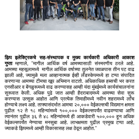
झिप इलेक्ट्रिकचे सह-संस्‍थापक व मुख्‍य कार्यकारी अधिकारी आकाश
गुप्‍ता
म्‍हणाले, ''मागील आर्थिक वर्ष आमच्‍यासाठी संस्‍मरणीय ठरले आहे.
आमच्‍या महसूलामध्‍ये मागील आर्थिक वर्षाच्‍या तुलनेत जवळपास तीन पट वाढ
झाली आहे, ज्‍यामुळे मला आव्‍हानात्‍मक ईव्‍ही लँडस्‍केपमध्‍ये हा टप्‍पा संपादित
करणाऱ्या आमच्‍या टीमचा खूप अभिमान वाटतो. अधिकाधिक हब्‍सची भर करत
एनसीआर व बेंगळुरूमध्‍ये वाढ करण्‍यासह आम्‍ही यंदा मुंबईमध्‍ये कार्यसंचालनांना
सुरूवात केली. अधिक पुढे जात आम्‍ही हैदराबादमध्‍ये आमच्‍या सेवा सुरू
करण्‍यास उत्‍सुक आहोत आणि प्रत्‍येक तिमाहीमध्‍ये नवीन शहरामध्‍ये लाँच
होण्‍याचे लक्ष्‍य आहे. ताफ्यासंदर्भात आमचा २०,००० वेईकल्‍सची विद्यमान क्षमता
पुढील १२ ते १८ महिन्‍यांमध्‍ये १००,००० वेईकल्‍सपर्यंत वाढवण्‍याचा आणि
त्‍यानंतर पुढील ३६ ते ४८ महिन्‍यांमध्‍ये ही आकडेवारी ५००,००० हून अधिक
वेईकल्‍सपर्यंत नेण्‍याचा मनसुबा आहे. लाभक्षमता पुढील प्रमुख टप्‍पा आहे,
ज्‍याकडे झिपमध्‍ये आम्‍ही विकासासह लक्ष ठेवून आहोत.''