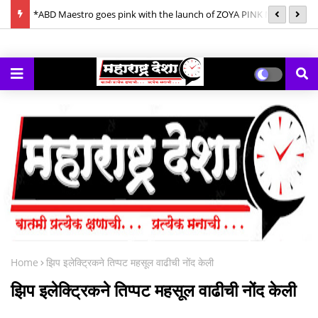
ornings
*ABD Maestro goes pink with the launch of ZOYA PINK Mix
*क
Berries Gin*
गे
Home
झिप इलेक्ट्रिकने तिप्‍पट महसूल वाढीची नोंद केली
झिप इलेक्ट्रिकने तिप्‍पट महसूल वाढीची नोंद केली