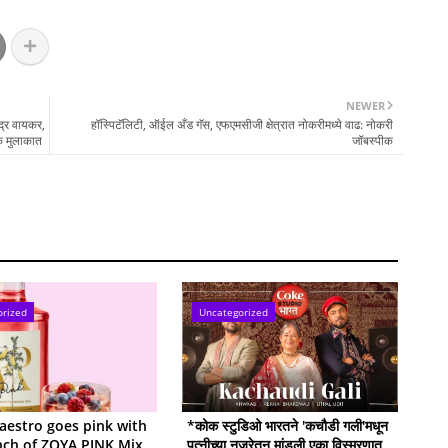
NEWER
ंद्र वायकर,
हॉस्पिटॅलिटी, ऑईल अँड गॅस, एफएमसीजी क्षेत्रात नोकरीमध्ये वाढ: नोकरी
क मुलाकात
जॉबस्‍पीक
orized
Uncategorized
estro goes pink with
*कोक स्टुडिओ भारतने 'कचौडी गली'मधून
nch of ZOYA PINK Mix
पत्नीच्या नजरेतून मांडली एका विस्मरणात