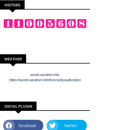
VISITORS
WEATHER
world-weather.info
https://world-weather.info/forecast/usa/boston/
SOCIAL PLUGIN
facebook
twitter