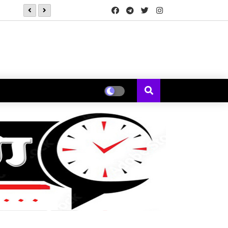
*कोक स्टुडिओ भारतने 'कचौडी गली'मधून पत्नीच्या नजरेतून मांडली एका विस्मर