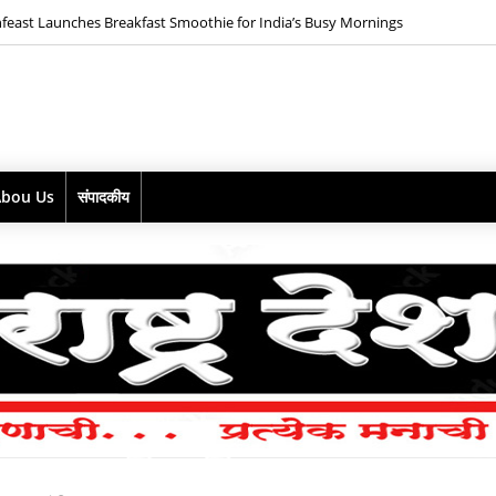
D Maestro goes pink with the launch of ZOYA PINK Mix Berries Gin*
Abou Us
संपादकीय