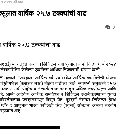
७ टक्क्यांची वाढ
सूलात वार्षिक २५.७ टक्क्यांची वाढ
0
वार्षिक २५.७ टक्क्यांची वाढ
एसई) या तंत्रज्ञान-सक्षम डिजिटल सेवा प्रदाता कंपनीने ३१ मार्च २०२४
या लेखापरिक्षित केलेल्‍या एकत्रित आर्थिक निकालांची घोषणा केली.
ाल
म्‍हणाले, ''आम्‍हाला आर्थिक वर्ष २४ मधील आर्थिक कामगिरीची घोषणा
ीएटीमधील (करोत्तर नफा) मोठ्या वाढीला जाते, ज्‍यामध्‍ये अनुक्रमे २५.७
 वर्षभरात आमची पोहोच व नेटवर्क १००,००० हून अधिक टचपॉइण्‍ट्स आणि
े. आम्‍ही अद्वितीय आर्थिक समावेशन व डिजिटल सक्षमीकरणाच्‍या युगात
रिवर्तनात्‍मक उपक्रमांमधून दिसून येते. दूरदर्शी नॅशनल डिजिटल हेल्‍थ
ी फॉर द आयुष्‍मान भारत क्‍वॉलिटी चेक (क्‍यूसी) सोबतचा आमचा सहयोग
 सुरूवात आहे.