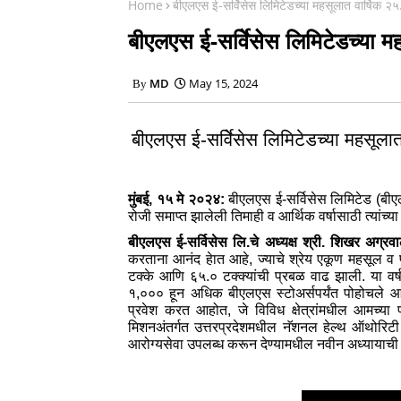
Home
बीएलएस ई-सर्विेसेस लिमिटेडच्या महसूलात वार्षिक २५.
बीएलएस ई-सर्विेसेस लिमिटेडच्या मह
MD
May 15, 2024
बीएलएस ई-सर्विेसेस लिमिटेडच्या महसूलात 
मुंबई, १५ मे २०२४:
बीएलएस ई-सर्विसेस लिमिटेड (बीएल
रोजी समाप्‍त झालेली तिमाही व आर्थिक वर्षासाठी त्‍यांच्
बीएलएस ई-सर्विसेस लि.चे अध्‍यक्ष श्री. शिखर अग्रव
करताना आनंद हेात आहे, ज्‍याचे श्रेय एकूण महसूल व प
टक्‍के आणि ६५.० टक्‍क्‍यांची प्रबळ वाढ झाली. या
१,००० हून अधिक बीएलएस स्‍टोअर्सपर्यंत पोहोचले आह
प्रवेश करत आहोत, जे विविध क्षेत्रांमधील आमच्‍या प
मिशनअंतर्गत उत्तरप्रदेशमधील नॅशनल हेल्‍थ ऑथोरिट
आरोग्‍यसेवा उपलब्‍ध करून देण्‍यामधील नवीन अध्‍यायाची