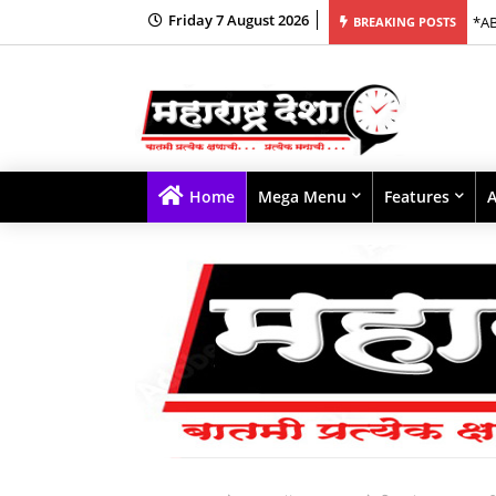
Friday 7 August 2026
fast Smoothie for India’s Busy Mornings
*AB
BREAKING POSTS
Home
Mega Menu
Features