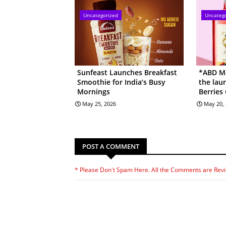
Uncategorized
Uncateg
Sunfeast Launches Breakfast
*ABD Ma
Smoothie for India’s Busy
the lau
Mornings
Berries
May 25, 2026
May 20,
POST A COMMENT
* Please Don't Spam Here. All the Comments are Rev