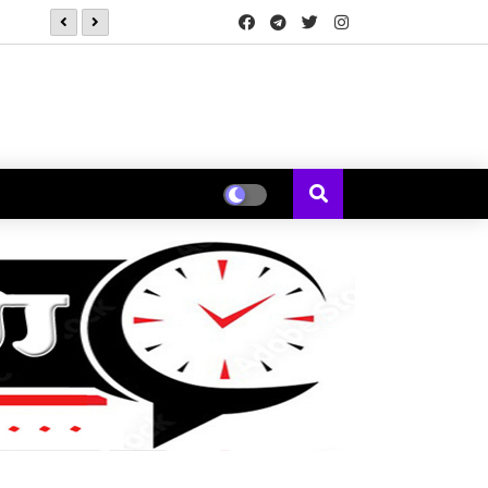
*कोक स्टुडिओ भारतने 'कचौडी गली'मधून पत्नीच्या नजरेतून मांडली एका विस्मर