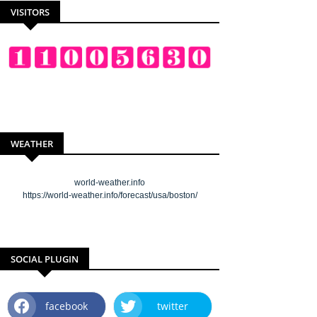
VISITORS
WEATHER
world-weather.info
https://world-weather.info/forecast/usa/boston/
SOCIAL PLUGIN
facebook
twitter