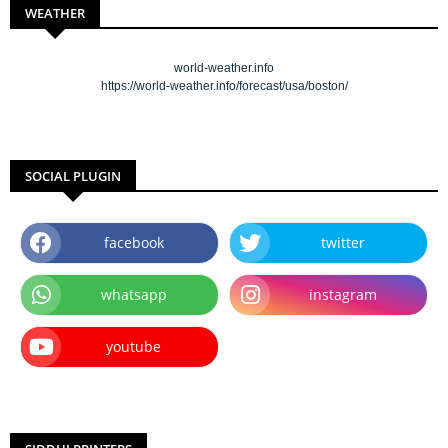
WEATHER
world-weather.info
https://world-weather.info/forecast/usa/boston/
SOCIAL PLUGIN
facebook
twitter
whatsapp
instagram
youtube