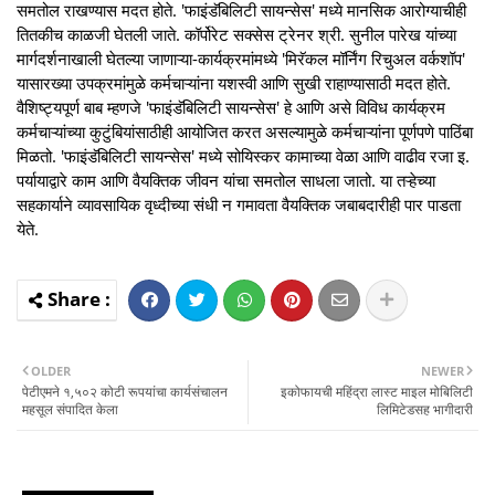
समतोल राखण्यास मदत होते. 'फाइंडॅबिलिटी सायन्सेस' मध्ये मानसिक आरोग्याचीही
तितकीच काळजी घेतली जाते. कॉर्पोरेट सक्सेस ट्रेनर श्री. सुनील पारेख यांच्या
मार्गदर्शनाखाली घेतल्या जाणाऱ्या-कार्यक्रमांमध्ये 'मिरॅकल मॉर्निंग रिचुअल वर्कशॉप'
यासारख्या उपक्रमांमुळे कर्मचाऱ्यांना यशस्वी आणि सुखी राहाण्यासाठी मदत होते.
वैशिष्ट्यपूर्ण बाब म्हणजे 'फाइंडॅबिलिटी सायन्सेस' हे आणि असे विविध कार्यक्रम
कर्मचाऱ्यांच्या कुटुंबियांसाठीही आयोजित करत असल्यामुळे कर्मचाऱ्यांना पूर्णपणे पाठिंबा
मिळतो. 'फाइंडॅबिलिटी सायन्सेस' मध्ये सोयिस्कर कामाच्या वेळा आणि वाढीव रजा इ.
पर्यायाद्वारे काम आणि वैयक्तिक जीवन यांचा समतोल साधला जातो. या तऱ्हेच्या
सहकार्याने व्यावसायिक वृध्दीच्या संधी न गमावता वैयक्तिक जबाबदारीही पार पाडता
येते.
OLDER
NEWER
पेटीएमने १,५०२ कोटी रूपयांचा कार्यसंचालन
इकोफायची महिंद्रा लास्‍ट माइल मोबिलिटी
महसूल संपादित केला
लिमिटेडसह भागीदारी