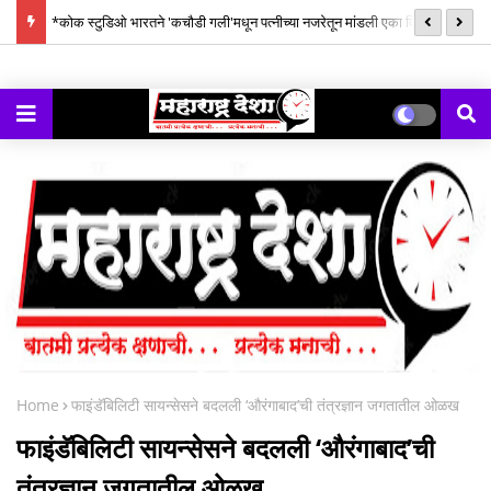
x
*कोक स्टुडिओ भारतने 'कचौडी गली'मधून पत्नीच्या नजरेतून मांडली एका विस्मरणात
ए
गेलेल्या युद्धाची कथा*
का
Home
फाइंडॅबिलिटी सायन्सेसने बदलली ‘औरंगाबाद’ची तंत्रज्ञान जगतातील ओळख
फाइंडॅबिलिटी सायन्सेसने बदलली ‘औरंगाबाद’ची
तंत्रज्ञान जगतातील ओळख