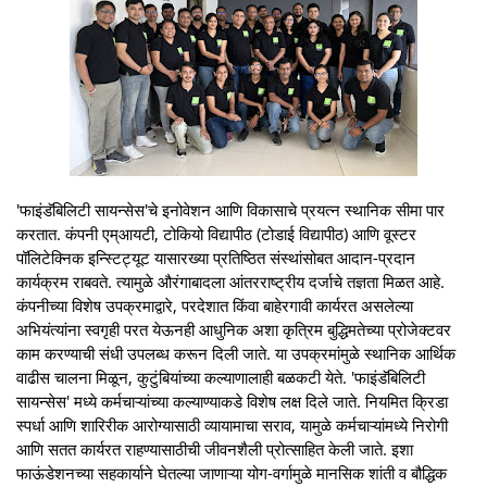
'फाइंडॅबिलिटी सायन्सेस'चे इनोवेशन आणि विकासाचे प्रयत्न स्थानिक सीमा पार
करतात. कंपनी एम्आयटी, टोकियो विद्यापीठ (टोडाई विद्यापीठ) आणि वूस्टर
पॉलिटेक्निक इन्स्टिट्यूट यासारख्या प्रतिष्ठित संस्थांसोबत आदान-प्रदान
कार्यक्रम राबवते. त्यामुळे औरंगाबादला आंतरराष्ट्रीय दर्जाचे तज्ञता मिळत आहे.
कंपनीच्या विशेष उपक्रमाद्वारे, परदेशात किंवा बाहेरगावी कार्यरत असलेल्या
अभियंत्यांना स्वगृही परत येऊनही आधुनिक अशा कृत्रिम बुद्धिमतेच्या प्रोजेक्टवर
काम करण्याची संधी उपलब्ध करून दिली जाते. या उपक्रमांमुळे स्थानिक आर्थिक
वाढीस चालना मिळून, कुटुंबियांच्या कल्याणालाही बळकटी येते. 'फाइंडॅबिलिटी
सायन्सेस' मध्ये कर्मचाऱ्यांच्या कल्याण्याकडे विशेष लक्ष दिले जाते. नियमित क्रिडा
स्पर्धा आणि शारिरीक आरोग्यासाठी व्यायामाचा सराव, यामुळे कर्मचाऱ्यांमध्ये निरोगी
आणि सतत कार्यरत राहण्यासाठीची जीवनशैली प्रोत्साहित केली जाते. इशा
फाऊंडेशनच्या सहकार्याने घेतल्या जाणाऱ्या योग-वर्गामुळे मानसिक शांती व बौद्धिक