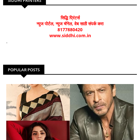
SIDDHI PRINTERS
सिद्धि प्रिंटर्स
न्युज पोर्टल, न्युज चॅनेल, वेब साठी संपर्क करा
8177880420
www.siddhi.com.in
.
POPULAR POSTS