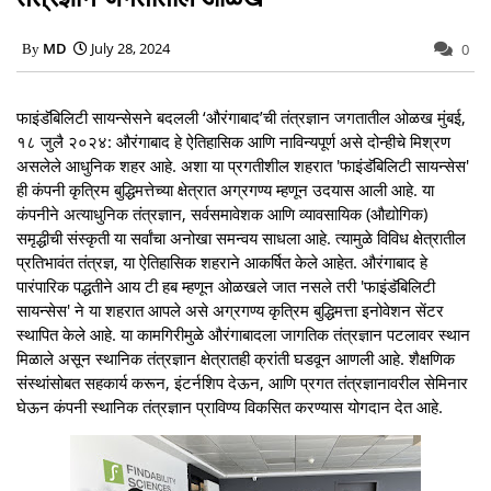
MD
July 28, 2024
0
फाइंडॅबिलिटी सायन्सेसने बदलली ‘औरंगाबाद’ची तंत्रज्ञान जगतातील ओळख मुंबई,
१८ जुलै २०२४: औरंगाबाद हे ऐतिहासिक आणि नाविन्यपूर्ण असे दोन्हीचे मिश्रण
असलेले आधुनिक शहर आहे. अशा या प्रगतीशील शहरात 'फाइंडॅबिलिटी सायन्सेस'
ही कंपनी कृत्रिम बुद्धिमत्तेच्या क्षेत्रात अग्रगण्य म्हणून उदयास आली आहे. या
कंपनीने अत्याधुनिक तंत्रज्ञान, सर्वसमावेशक आणि व्यावसायिक (औद्योगिक)
समृद्धीची संस्कृती या सर्वांचा अनोखा समन्वय साधला आहे. त्यामुळे विविध क्षेत्रातील
प्रतिभावंत तंत्रज्ञ, या ऐतिहासिक शहराने आकर्षित केले आहेत. औरंगाबाद हे
पारंपारिक पद्धतीने आय टी हब म्हणून ओळखले जात नसले तरी 'फाइंडॅबिलिटी
सायन्सेस' ने या शहरात आपले असे अग्रगण्य कृत्रिम बुद्धिमत्ता इनोवेशन सेंटर
स्थापित केले आहे. या कामगिरीमुळे औरंगाबादला जागतिक तंत्रज्ञान पटलावर स्थान
मिळाले असून स्थानिक तंत्रज्ञान क्षेत्रातही क्रांती घडवून आणली आहे. शैक्षणिक
संस्थांसोबत सहकार्य करून, इंटर्नशिप देऊन, आणि प्रगत तंत्रज्ञानावरील सेमिनार
घेऊन कंपनी स्थानिक तंत्रज्ञान प्राविण्य विकसित करण्यास योगदान देत आहे.