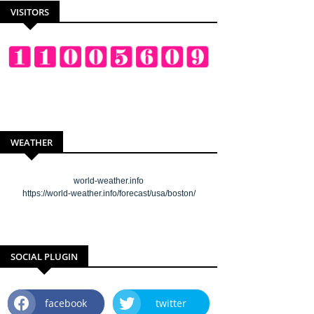
VISITORS
WEATHER
world-weather.info
https://world-weather.info/forecast/usa/boston/
SOCIAL PLUGIN
facebook
twitter