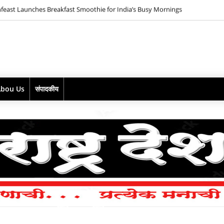
D Maestro goes pink with the launch of ZOYA PINK Mix Berries Gin*
Abou Us
संपादकीय