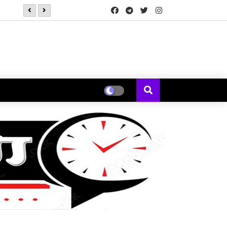
*कोक स्टुडिओ भारतने 'कचौडी गली'मधून पत्नीच्या नजरेतून मांडली एका विस्मर