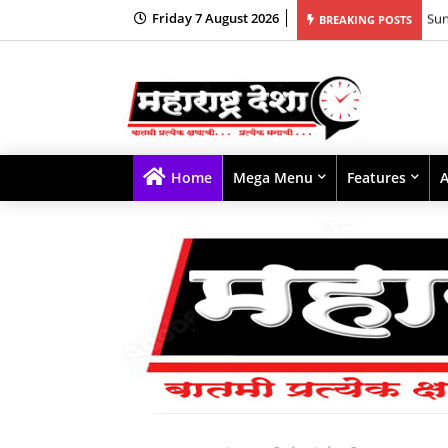
Friday 7 August 2026
fast Smoothie for India’s Busy Mornings
*AB
BREAKING POSTS
Home
Mega Menu
Features