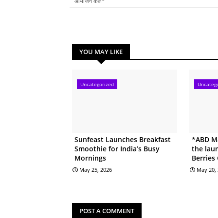
आयोजन केले*
YOU MAY LIKE
Uncategorized
Uncateg
Sunfeast Launches Breakfast
*ABD Ma
Smoothie for India’s Busy
the lau
Mornings
Berries
May 25, 2026
May 20,
POST A COMMENT