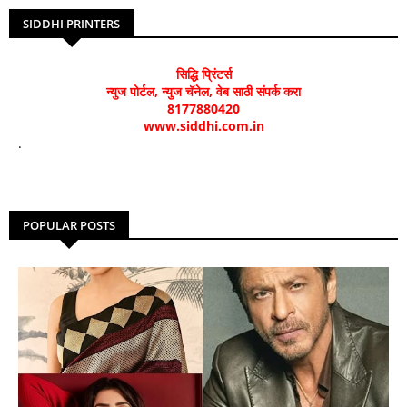
SIDDHI PRINTERS
सिद्धि प्रिंटर्स
न्युज पोर्टल, न्युज चॅनेल, वेब साठी संपर्क करा
8177880420
www.siddhi.com.in
.
POPULAR POSTS