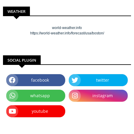
WEATHER
world-weather.info
https://world-weather.info/forecast/usa/boston/
SOCIAL PLUGIN
facebook
twitter
whatsapp
instagram
youtube