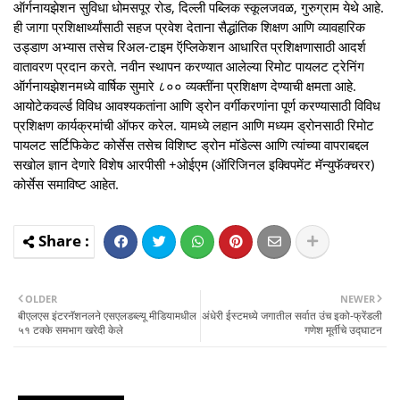
ऑर्गनायझेशन सुविधा धोमसपूर रोड, दिल्ली पब्लिक स्कूलजवळ, गुरुग्राम येथे आहे.
ही जागा प्रशिक्षार्थ्यांसाठी सहज प्रवेश देताना सैद्धांतिक शिक्षण आणि व्यावहारिक
उड्डाण अभ्यास तसेच रिअल-टाइम ऍप्लिकेशन आधारित प्रशिक्षणासाठी आदर्श
वातावरण प्रदान करते. नवीन स्थापन करण्यात आलेल्या रिमोट पायलट ट्रेनिंग
ऑर्गनायझेशनमध्ये वार्षिक सुमारे ८०० व्यक्तींना प्रशिक्षण देण्याची क्षमता आहे.
आयोटेकवर्ल्ड विविध आवश्यकतांना आणि ड्रोन वर्गीकरणांना पूर्ण करण्यासाठी विविध
प्रशिक्षण कार्यक्रमांची ऑफर करेल. यामध्ये लहान आणि मध्यम ड्रोनसाठी रिमोट
पायलट सर्टिफिकेट कोर्सेस तसेच विशिष्ट ड्रोन मॉडेल्स आणि त्यांच्या वापराबद्दल
सखोल ज्ञान देणारे विशेष आरपीसी +ओईएम (ऑरिजिनल इक्विपमेंट मॅन्युफॅक्चरर)
कोर्सेस समाविष्ट आहेत.
OLDER
NEWER
बीएलएस इंटरनॅशनलने एसएलडब्ल्यू मीडियामधील
अंधेरी ईस्टमध्ये जगातील सर्वात उंच इको-फ्रेंडली
५१ टक्के समभाग खरेदी केले
गणेश मूर्तीचे उद्घाटन