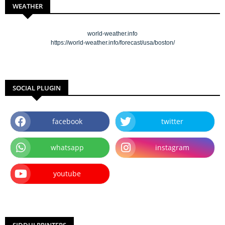
WEATHER
world-weather.info
https://world-weather.info/forecast/usa/boston/
SOCIAL PLUGIN
facebook
twitter
whatsapp
instagram
youtube
SIDDHI PRINTERS