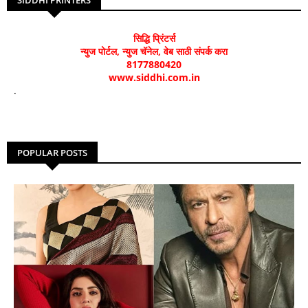
सिद्धि प्रिंटर्स
न्युज पोर्टल, न्युज चॅनेल, वेब साठी संपर्क करा
8177880420
www.siddhi.com.in
.
POPULAR POSTS