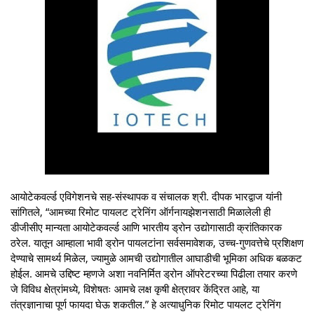
आयोटेकवर्ल्ड एविगेशनचे सह-संस्थापक व संचालक श्री. दीपक भारद्वाज यांनी
सांगितले, “आमच्या रिमोट पायलट ट्रेनिंग ऑर्गनायझेशनसाठी मिळालेली ही
डीजीसीए मान्यता आयोटेकवर्ल्ड आणि भारतीय ड्रोन उद्योगासाठी क्रांतिकारक
ठरेल. यातून आम्हाला भावी ड्रोन पायलटांना सर्वसमावेशक, उच्च-गुणवत्तेचे प्रशिक्षण
देण्याचे सामर्थ्य मिळेल, ज्यामुळे आमची उद्योगातील आघाडीची भूमिका अधिक बळकट
होईल. आमचे उद्दिष्ट म्हणजे अशा नवनिर्मित ड्रोन ऑपरेटरच्या पिढीला तयार करणे
जे विविध क्षेत्रांमध्ये, विशेषतः आमचे लक्ष कृषी क्षेत्रावर केंद्रित आहे, या
तंत्रज्ञानाचा पूर्ण फायदा घेऊ शकतील.” हे अत्याधुनिक रिमोट पायलट ट्रेनिंग