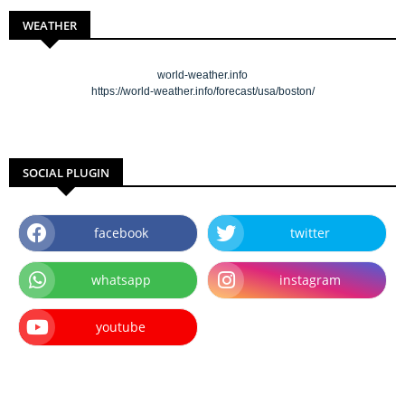
WEATHER
world-weather.info
https://world-weather.info/forecast/usa/boston/
SOCIAL PLUGIN
facebook
twitter
whatsapp
instagram
youtube