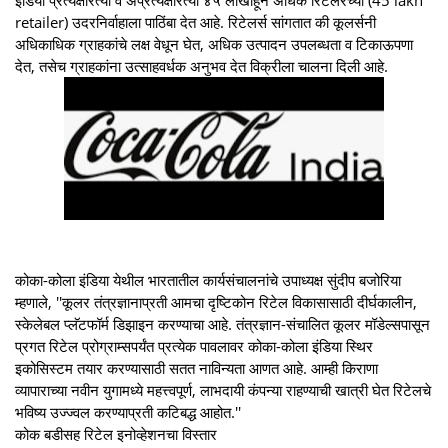
retailer) उदरनिर्वाहाला पाठिंबा देत आहे. रिटेलर्स सांगतात की कूलर्सनी
अधिकाधिक ग्राहकांचे लक्ष वेधून घेत, अधिक उत्‍पादन उपलब्‍धता व टिकाऊपणा
देत, तसेच ग्राहकांना उत्‍साहवर्धक अनुभव देत विक्रीला चालना दिली आहे.
कोका-कोला इंडिया येथील भारतातील कार्यसंचालनांचे उपाध्‍यक्ष सुंदीप बजोरिया
म्‍हणाले, ''कूलर तंत्रज्ञानाप्रती आमचा दृष्टिकोन रिटेल विकासासाठी दीर्घकालीन,
स्‍केलेबल प्‍लॅटफॉर्म डिझाइन करण्‍याचा आहे. तंत्रज्ञान-संचालित कूलर मॉडेल्‍सपासून
प्रगत रिटेल प्रोग्राम्‍सपर्यंत प्रत्‍येक पावलावर कोका-कोला इंडिया स्थिर
इकोसिस्‍टम तयार करण्‍यासाठी सतत नाविन्‍यता आणत आहे. आम्‍ही किराणा
व्‍यापाराच्‍या नवीन युगामध्‍ये महत्त्‍वपूर्ण, लाभदायी कंपन्‍या राहण्‍याची खात्री घेत रिटेलचे
भविष्‍य उज्‍ज्‍वल करण्‍याप्रती कटिबद्ध आहोत.''
कोक बडीसह रिटेल इनोव्‍हेशनचा विस्‍तार