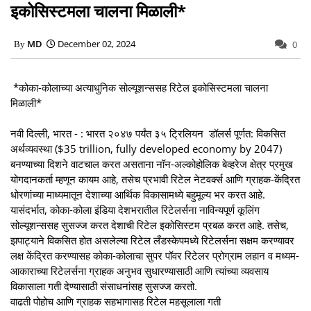
इकोसिस्‍टमला चालना मिळाली*
MD
December 02, 2024
0
*कोका-कोलाच्‍या अत्‍याधुनिक सोल्‍यूशन्‍ससह रिटेल इकोसिस्‍टमला चालना
मिळाली*
नवी दिल्‍ली, भारत - : भारत २०४७ पर्यंत ३५ ट्रिलियन डॉलर्स पूर्णत: विकसित
अर्थव्‍यवस्‍था ($35 trillion, fully developed economy by 2047)
बनण्‍याच्‍या दिशने वाटचाल करत असताना नॉन-अल्‍कोहोलिक बेव्‍हरेज क्षेत्र प्रमुख
योगदानकर्ता म्‍हणून कायम आहे, तसेच प्रभावी रिटेल नेटवर्क्‍स आणि ग्राहक-केंद्रित
धोरणांच्‍या माध्‍यमातून देशाच्‍या आर्थिक विकासामध्‍ये बहुमूल्‍य भर करत आहे.
यासंदर्भात, कोका-कोला इंडिया देशभरातील रिटेलर्सना नाविन्‍यपूर्ण कूलिंग
सोल्‍यूशन्‍ससह सुसज्‍ज करत देशाची रिटेल इकोसिस्‍टम प्रबळ करत आहे. तसेच,
झपाट्याने विकसित होत असलेल्‍या रिटेल लँडस्‍केपमध्‍ये रिटेलर्सना सक्षम करण्‍यावर
लक्ष केंद्रित करण्‍यासह कोका-कोलाचा सुपर पॉवर रिटेलर प्रोग्राम लहान व मध्‍यम-
आकाराच्‍या रिटेलर्सना ग्राहक अनुभव सुधारण्‍यासाठी आणि त्‍यांच्‍या व्‍यवसाय
विकासाला गती देण्‍यासाठी संसाधनांसह सुसज्‍ज करतो.
वाढती पोहोच आणि ग्राहक सहभागासह रिटेल महसूलाला गती