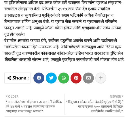
या दृष्टिकोनाला अधिक दृढ करत कोक बडी उपक्रम किराणांना प्रत्‍यक्ष तंत्रज्ञान-
संचालित सोल्‍यूशन्‍स देतो. रिटेलर्सना २४/७ तास सेवा देत एआय-संचालित
इनसाइट्स व सुव्‍यवस्थित प्रक्रियांद्वारे सक्षम प्‍लॅटफॉर्म अधिक वैयक्तिकृत व
विनासायास शॉपिंग अनुभव देतो. या प्रगत सेवा स्तराने या प्रवासामध्‍ये परिवर्तन
घडवून आणले आहे, ज्‍यामुळे कोका-कोला इंडिया आणि ग्राहकांमधील संबंध अधिक
दृढ होत आहेत.
देशातील क्षमतांचा फायदा घेणे, सर्वोत्तम पद्धतींचा अवलंब करणे आणि उद्योगामध्‍ये
नाविन्‍यतेला चालना देणे आवश्‍यक आहे. नाविन्‍यतेप्रती कटिबद्धता आणि रिटेल मूल्‍य
साखळी दृढ करण्‍यावरील फोकससह कोका-कोला इंडिया भारत सरकारचा दृष्टिकोन
'विकसित भारत'शी संलग्‍न आहे, ज्‍यामुळे एकत्रित प्रगतीसाठी मार्ग मोकळा होत आहे.
OLDER
NEWER
*टाटा मोटर्सच्‍या सीएसआर उपक्रमांनी आर्थिक
*हिंदुस्‍तान कोका-कोला बेव्‍हरेजेस् (एचसीसीबी)ने
वर्ष २४ मध्‍ये १ दशलक्ष व्‍यक्‍तींच्‍या जीवनात
महाराष्‍ट्रसह १०० शाळांमध्‍ये डिजिटल
आमूलाग्र बदल घडवून आणला*
स्‍मार्टबोर्डस् स्‍थापित केले,*