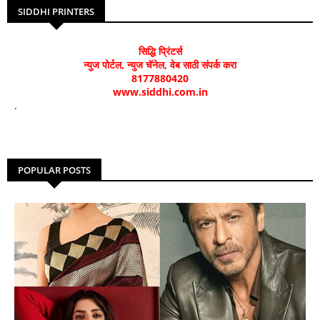
SIDDHI PRINTERS
सिद्धि प्रिंटर्स
न्युज पोर्टल, न्युज चॅनेल, वेब साठी संपर्क करा
8177880420
www.siddhi.com.in
.
POPULAR POSTS