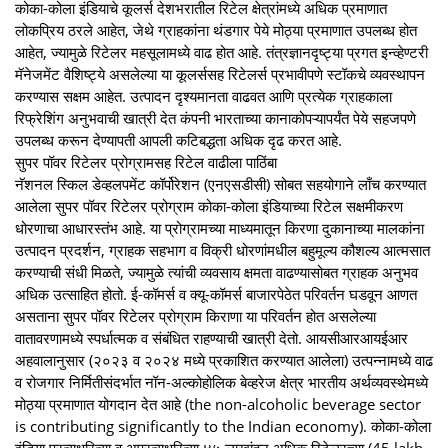
कोका-कोला इंडियाचे कूलर्स देशभरातील रिटेल क्षेत्रांमध्‍ये अधिक प्रमाणात
लोकप्रिय ठरले आहेत, जेथे ग्राहकांना थंडगार पेये मोठ्या प्रमाणात उपलब्‍ध होत
आहेत, ज्‍यामुळे रिटेलर महसूलामध्‍ये वाढ होत आहे. तंत्रज्ञानदृष्‍ट्या प्रगत इन्‍व्‍हेण्‍टरी
मॅनेजमेंट वैशिष्‍ट्ये असलेल्‍या या कूलर्ससह रिटेलर्स प्रभावीपणे स्‍टॉकचे व्‍यवस्‍थापन
करण्‍यास सक्षम आहेत. उत्‍पादन दृश्‍यमानता वाढवत आणि प्रत्‍येक ग्राहकाला
रिफ्रेशिंग अनुभवाची खात्री देत कंपनी भारताच्‍या कानाकोपऱ्यापर्यंत पेये सहजपणे
उपलब्‍ध करून देण्‍यापती आपली कटिबद्धता अधिक दृढ करत आहे.
सुपर पॉवर रिटेलर प्रोग्रामसह रिटेल वाढीला पाठिंबा
नॅशनल स्किल डेव्‍हलपमेंट कॉर्पोरेशन (एनएसडीसी) सोबत सहयोगाने लाँच करण्‍यात
आलेला सुपर पॉवर रिटेलर प्रोग्राम कोका-कोला इंडियाच्‍या रिटेल सक्षमीकरण
धोरणाचा आधारस्‍तंभ आहे. या प्रोग्रामच्‍या माध्‍यमातून किरणा दुकानाच्‍या मालकांना
उत्‍पादन प्रदर्शन, ग्राहक सहभाग व विक्री धोरणांमधील बहुमूल्‍य कौशल्‍य आत्‍मसात
करण्‍याची संधी मिळते, ज्‍यामुळे त्‍यांची व्‍यवसाय क्षमता वाढण्‍यासोबत ग्राहक अनुभव
अधिक उत्‍साहित होतो. ई-कॉमर्स व क्‍यू-कॉमर्स बाजारपेठेत परिवर्तन घडवून आणत
असताना सुपर पॉवर रिटेलर प्रोग्राम किराणा या परिवर्तन होत असलेल्‍या
वातावरणामध्‍ये स्‍पर्धात्‍मक व संबंधित राहण्‍याची खात्री देतो. आयसीआरआयईआर
अहवालानुसार (२०२३ व २०२४ मध्‍ये प्रकाशित करण्‍यात आलेला) उत्‍पन्‍नामध्‍ये वाढ
व रोजगार निर्मितीसंदर्भात नॉन-अल्‍कोहोलिक बेव्‍हरेज क्षेत्र भारतीय अर्थव्‍यवस्‍थेमध्‍ये
मोठ्या प्रमाणात योगदान देत आहे (the non-alcoholic beverage sector
is contributing significantly to the Indian economy). कोका-कोला
इंडिया प्रत्‍यक्षरित्‍या व अप्रत्‍यक्षरित्‍या ४५ लाखांहून अधिक रिटेलरच्‍या (45 lakh