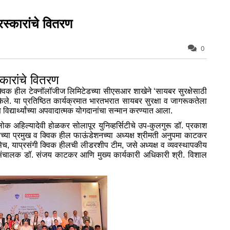
ुरस्कारांचे वितरण
0
्कारांचे वितरण
विक हील टेक्‍नॉलॉजीज लिमिटेडच्‍या सीएसआर शाखेने ‘सायबर सुरक्षेसाठी
केले. या प्रतिष्ठित कार्यक्रमात भारतभरात सायबर सुरक्षा व जागरूकतेला
विद्यार्थ्‍यांच्‍या अपवादात्‍मक योगदानांचा सन्‍मान करण्‍यात आला.
‍यश्‍लोक अहिल्‍यादेवी होळकर सोलापूर युनिव्‍हर्सिटीचे उप-कुलगुरू डॉ. प्रकाश
‍या प्रमुख व क्विक हील फाऊंडेशनच्‍या अध्‍यक्ष श्रीमती अनुपमा काटकर
ेच, याप्रसंगी क्विक हीलची लीडरशीप टीम, जसे अध्‍यक्ष व व्‍यवस्‍थापकीय
 संचालक डॉ. संजय काटकर आणि मुख्‍य कार्यकारी अधिकारी श्री. विशाल