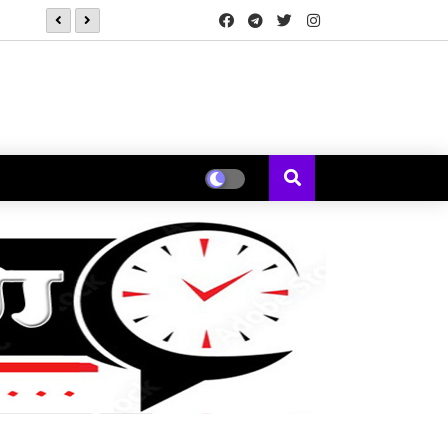
*कोक स्टुडिओ भारतने 'कचौडी गली'मधून पत्नीच्या नजरेतून मांडली एका विस्मर