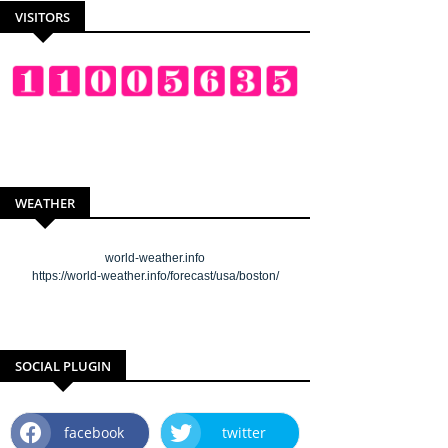
VISITORS
WEATHER
world-weather.info
https://world-weather.info/forecast/usa/boston/
SOCIAL PLUGIN
facebook
twitter