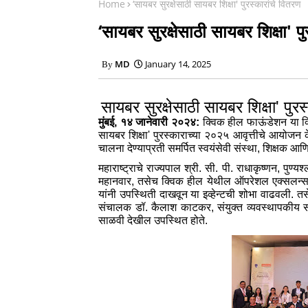
Home
‘सायबर सुरक्षेसाठी सायबर शिक्षा' पुरस्कारांचे वितरण
‘सायबर सुरक्षेसाठी सायबर शिक्षा' प
MD
January 14, 2025
सायबर सुरक्षेसाठी सायबर शिक्षा' पुरस
मुंबई, १४ जानेवारी २०२४:
क्विक हील फाऊंडेशन या क्
सायबर शिक्षा' पुरस्काराच्या २०२५ आवृत्तीचे आयोजन 
चालना देण्‍याप्रती समर्पित स्‍वयंसेवी संस्‍था, शिक्षक आणि 
महाराष्‍ट्राचे राज्‍यपाल श्री. सी. पी. राधाकृष्‍णन, पुण्
महानवार, तसेच क्विक हील येथील ऑपरेशल एक्‍सलन्‍सच्
यांनी उपस्थिती दाखवून या इव्हेन्टची शोभा वाढवली. तस
संचालक डॉ. कैलाश काटकर, संयुक्‍त व्‍यवस्‍थापकीय
साळवी देखील उपस्थित होते.