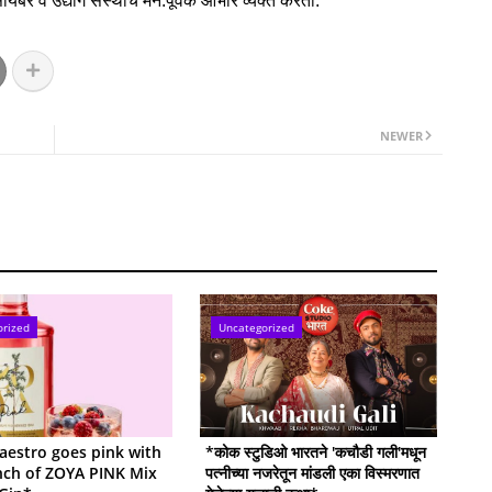
र व उद्योग संस्‍थांचे मन:पूर्वक आभार व्‍यक्‍त करतो.''
NEWER
orized
Uncategorized
estro goes pink with
*कोक स्टुडिओ भारतने 'कचौडी गली'मधून
nch of ZOYA PINK Mix
पत्नीच्या नजरेतून मांडली एका विस्मरणात