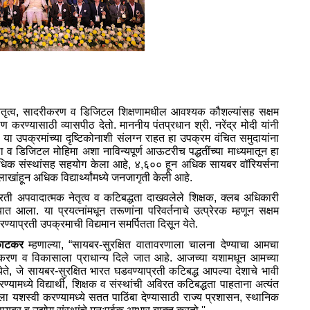
नेतृत्‍व, सादरीकरण व डिजिटल शिक्षणामधील आवश्‍यक कौशल्‍यांसह सक्षम
ाण करण्‍यासाठी व्‍यासपीठ देतो. माननीय पंतप्रधान श्री. नरेंद्र मोदी यांनी
 या उपक्रमांच्‍या दृष्टिकोनाशी संलग्‍न राहत हा उपक्रम वंचित समुदायांना
ा व डिजिटल मोहिमा अशा नाविन्‍यपूर्ण आऊटरीच पद्धतींच्‍या माध्‍यमातून हा
न अधिक संस्‍थांसह सहयोग केला आहे, ४,६०० हून अधिक सायबर वॉरियर्सना
हून अधिक विद्यार्थ्‍यांमध्‍ये जनजागृती केली आहे.
याप्रती अपवादात्‍मक नेतृत्‍व व कटिबद्धता दाखवलेले शिक्षक, क्‍लब अधिकारी
यात आला. या प्रयत्‍नांमधून तरूणांना परिवर्तनाचे उत्‍प्रेरक म्‍हणून सक्षम
्‍याप्रती उपक्रमाची विद्यमान समर्पितता दिसून येते.
ा काटकर
म्‍हणाल्‍या, “सायबर-सुरक्षित वातावरणाला चालना देण्‍याचा आमचा
करण व विकासाला प्राधान्‍य दिले जात आहे. आजच्‍या यशामधून आमच्‍या
ते, जे सायबर-सुरक्षित भारत घडवण्‍याप्रती कटिबद्ध आपल्‍या देशाचे भावी
यामध्‍ये विद्यार्थी, शिक्षक व संस्‍थांची अविरत कटिबद्धता पाहताना अत्‍यंत
शस्‍वी करण्‍यामध्‍ये सतत पाठिंबा देण्‍यासाठी राज्‍य प्रशासन, स्‍थानिक