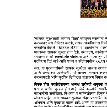
‘सायबर सुरक्षेसाठी सायबर शिक्षा' उपक्रम तरूणांना 
करण्‍यावर लक्ष केंद्रित करतो, तसेच आत्‍मविश्‍वास निर्म
प्रचारित केलेले ‘डिजिटल इंडिया' व ‘आत्‍मनिर्भर भारत'
आवश्‍यक सायबर सुरक्षा ज्ञान देतो. पथनाट्ये, कार्यशाळ
उपक्रम लाखो व्‍यक्‍तींपर्यंत पोहोचला आहे, १२० हू
प्रशिक्षण दिले आहे आणि शाळा व कॉलेजमधील ५५.९२ लाखां
यंदा, या पुरस्कारांमध्ये सायबर सुरक्षेला चालना देण्‍
आणि संस्‍थांच्‍या उल्‍लेखनीय योगदानांचा सन्‍मान करण्‍
करण्‍याप्रती आणि सुरक्षित डिजिटल वातावरण निर्माण करण
क्विक हील फाऊंडेशनच्या अध्‍यक्ष श्रीमती अनुपम
प्रवास अधिक प्रबळ होत आहे, जेथे तरूणांचे सक्षमी
सहभागींची समर्पितता, स्थिरता व सर्जनशीलता दिसून ये
लीडर्स आहेत. मला सायबर सुरक्षेचा संदेश प्रसारित करण्‍
अभिमान आणि कृतज्ञता वाटत आहे. आम्‍ही या उपक्रमाला य