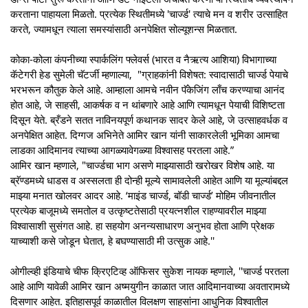
करताना पाहायला मिळतो. प्रत्‍येक स्थितीमध्‍ये 'चार्ज्‍ड' त्‍याचे मन व शरीर उत्‍साहित
करते, ज्‍यामधून त्‍याला समस्‍यांसाठी अनपेक्षित सोल्‍यूशन्‍स मिळतात.
कोका-कोला कंपनीच्या स्पार्कलिंग फ्लेवर्स (भारत व नैऋत्य आशिया) विभागाच्या
कॅटेगरी हेड सुमेली चॅटर्जी म्हणाल्या, "ग्राहकांनी विशेषत: स्‍वादासाठी चार्ज्ड पेयाचे
भरभरून कौतुक केले आहे. आम्‍हाला आमचे नवीन पॅकेजिंग लाँच करण्‍याचा आनंद
होत आहे, जे साहसी, आकर्षक व न थांबणारे आहे आणि त्‍यामधून पेयाची विशिष्‍टता
दिसून येते. ब्रँडने सतत नाविनयपूर्ण कथानक सादर केले आहे, जे उत्‍साहवर्धक व
अनपेक्षित आहेत. दिग्‍गज अभिनेते आमिर खान यांनी साकारलेली भूमिका आमचा
लाडका आदिमानव त्‍याच्‍या आगळ्यावेगळ्या विश्‍वासह परतला आहे.”
आमिर खान म्हणाले, "चार्ज्डचा भाग असणे माझ्यासाठी खरोखर विशेष आहे. या
ब्रॅण्डमध्ये धाडस व अस्सलता ही दोन्ही मूल्ये सामावलेली आहेत आणि या मूल्यांबद्दल
माझ्या मनात खोलवर आदर आहे. ‘माइंड चार्ज्ड, बॉडी चार्ज्ड’ मोहिम जीवनातील
प्रत्येक बाजूमध्ये समतोल व उत्कृष्टतेसाठी प्रयत्नशील राहण्यावरील माझ्या
विश्वासाशी सुसंगत आहे. हा सहयोग अनन्यसाधारण अनुभव होता आणि प्रेक्षक
याच्याशी कसे जोडून घेतात, हे बघण्यासाठी मी उत्सुक आहे.''
ओगील्‍व्‍ही इंडियाचे चीफ क्रिएटिव्‍ह ऑफिसर सुकेश नायक म्‍हणाले, ''चार्ज्‍ड परतला
आहे आणि यावेळी आमिर खान अष्‍मयुगीन काळात जात आदिमानवाच्‍या अवतारामध्‍ये
दिसणार आहेत. इतिहासपूर्व काळातील विलक्षण साहसांना आधुनिक विश्‍वातील