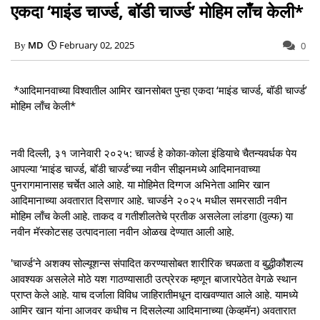
एकदा ‘माइंड चार्ज्ड, बॉडी चार्ज्ड’ मोहिम लाँच केली*
MD
February 02, 2025
0
*आदिमानवाच्या विश्‍वातील आमिर खानसोबत पुन्‍हा एकदा ‘माइंड चार्ज्ड, बॉडी चार्ज्ड’
मोहिम लाँच केली*
नवी दिल्ली, ३१ जानेवारी २०२५: चार्ज्ड हे कोका-कोला इंडियाचे चैतन्यवर्धक पेय
आपल्या ‘माइंड चार्ज्ड, बॉडी चार्ज्ड’च्‍या नवीन सीझनमध्‍ये आदिमानवाच्‍या
पुनरागमानासह चर्चेत आले आहे. या मोहिमेत दिग्गज अभिनेता आमिर खान
आदिमानाच्या अवतारात दिसणार आहे. चार्ज्‍डने २०२५ मधील समरसाठी नवीन
मोहिम लाँच केली आहे. ताकद व गतीशीलतेचे प्रतीक असलेला लांडगा (वुल्फ) या
नवीन मॅस्कोटसह उत्पादनाला नवीन ओळख देण्यात आली आहे.
'चार्ज्‍ड'ने अशक्य सोल्‍यूशन्‍स संपादित करण्‍यासोबत शारीरिक चपळता व बुद्धीकौशल्‍य
आवश्‍यक असलेले मोठे यश गाठण्‍यासाठी उत्‍प्रेरक म्‍हणून बाजारपेठेत वेगळे स्‍थान
प्राप्‍त केले आहे. याच दर्जाला विविध जाहिरातीमधून दाखवण्‍यात आले आहे. यामध्ये
आमिर खान यांना आजवर कधीच न दिसलेल्या आदिमानाच्या (केव्हमॅन) अवतारात