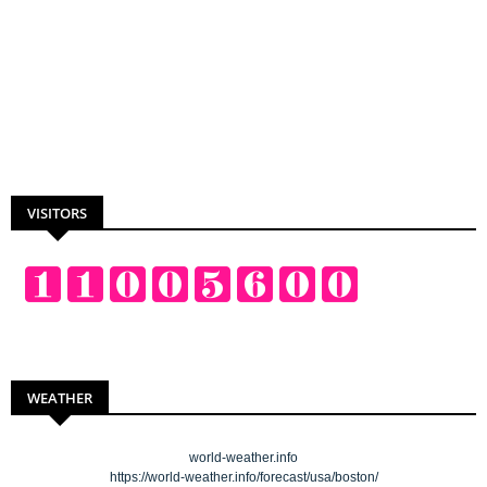
VISITORS
WEATHER
world-weather.info
https://world-weather.info/forecast/usa/boston/