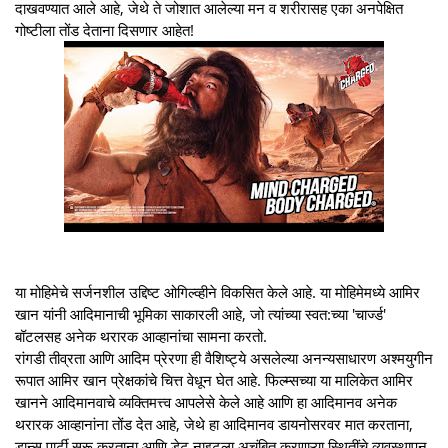
दाखवण्‍यात आले आहे, जेथे ते जोशात आलेल्या मन व शरीरासह एका अनपेक्षित
गोष्टीला तोंड देताना दिसणार आहेत!
या मोहिमेचे सर्जनशील उद्दिष्ट ओगिल्व्हीने विकसित केले आहे. या मोहिमेमध्‍ये आमिर
खान यांनी आदिमानाची भूमिका साकारली आहे, जो त्‍यांच्‍या स्‍वत:च्‍या 'चार्ज्‍ड'
बॉटलसह अनेक थरारक आव्हानांचा सामना करतो.
रांगडी तीव्रता आणि आदिम प्रेरणा ही वैशिष्ट्ये असलेल्या अनन्यसाधारण अश्मयुगीन
रूपात आमिर खान प्रेक्षकांचे चित्त वेधून घेत आहे. फिल्म्सच्या या मालिकेत आमिर
खानने आदिमानवाचे व्यक्तिमत्त्व आपलेसे केले आहे आणि हा आदिमानव अनेक
थरारक आव्हानांना तोंड देत आहे, जेथे हा आदिमानव डायनोसरवर मात करताना,
डान्स पार्टी सुरू करताना आणि डेट नाइटला अचंबित करणाऱ्या स्थितींचे व्‍यवस्‍थापन