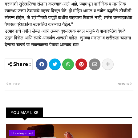
गरजांशी सुरेखरित्‍या संलग्‍न करण्‍यात आले आहे, ज्‍यामधून शारीरिक व मानसिक
स्‍वास्‍थ्‍य उत्तम ठेवण्‍याचे महत्त्व दिसून येते. ही मोहिम धमाल व नवीन पद्धतीने टीजीशी
संलग्‍न होईल, जे श्रेणीमध्‍ये यापूर्वी कधीच पाहायला मिळाले नाही, तसेच उत्‍साहवर्धक
पेयासह प्रेक्षकांना उत्‍साहित करण्‍यात येईल.''
उत्पादनाचे नवीन लेबल आणि ठळक दृश्यात्मक बदल यांमुळे ते बाजारपेठेत वेगळे
उठून दिसेल आणि त्याचे आकर्षण आणखी वाढेल. तुमच्या मनाला व शरीराला चालना
देणाऱ्या चार्ज्ड या सळसळत्या पेयाचा आस्‍वाद घ्या!
OLDER
NEWER
YOU MAY LIKE
Uncategorized