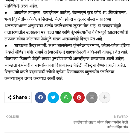
स्मृतिचिन्हे ठरत आहेत.
●
आकर्षक उपक्रम: हायड्रेशन कार्टस्, चैतन्यपूर्ण फूड कोर्ट अॅक्टिव्हेशन्स,
भव्य त्रिमितीय ओओएच डिसप्ले, सेल्फी झोन्स व कूलर वॉल्स यांसारख्या
अनन्यसाधारण अनुभवांचा आनंद उपस्थितांना लुटता येत आहे. या उपक्रमांमुळे
वातावरणातील उत्साहात भर पडत आहे आणि कुंभमेळ्यातील वैविध्यपूर्ण खाद्यपदार्थांची
लज्जत कोका-कोलाच्या पेयांमुळे वाढत असल्याचेही दिसून येत आहे.
●
शाश्वतता केंद्रस्थानी: सध्या चाललेल्या कुंभमेळ्यादरम्यान, कोका-कोला इंडिया
रिव्हर्स व्हेण्डिंग मशिन्समार्फत (आरव्हीएम) शाश्वततेप्रती बांधिलकी दाखवून देत आहे.
मोक्याच्या ठिकाणी पीईटी कचरा पुनर्वापरासाठी आरव्हीएम्स बसवण्यात आली आहेत,
स्वच्छता कर्मचारी व स्वयंसेवकांना रिसायकल्ड पीईटी जॅकेट्स देण्यात आली आहेत,
स्त्रियांची कपडे बदलण्याची खोली पूर्णपणे रिसायकल्ड बहुस्तरीय प्लास्टिक
कचऱ्यापासून तयार करण्यात आली आहे.
OLDER
NEWER
एचडीएफसी लाइफ जीवन विमा कंपनीने केली
नवीन मोहिम लाँच