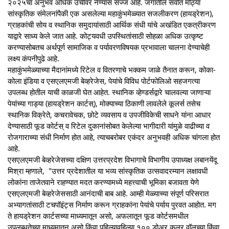
२०२५चा अनुभव अधिक उंचीवर नेण्यास सज्ज आहे. जगातील सर्वात मोठ्या
सांस्कृतिक संमेलनांपैकी एक असलेल्या महाकुंभमेळ्यात सजलीकरण (हायड्रेशन),
ग्राहकांची सोय व स्थानिक समुदायांसाठी आर्थिक संधी यांचे अखंडित एकत्रीकरण
याद्वारे साध्य केले जात आहे. कोट्यवधी उपस्थितांसाठी सोहळा अधिक उत्कृष्ट
करण्यासोबतच अर्थपूर्ण सामाजिक व पर्यावरणविषयक प्रभावाला चालना देण्याचेही
लक्ष्य कंपनीपुढे आहे.
महाकुंभमेळ्याच्या मैदानांमध्ये रिटेल व वितरणाचे भक्‍कम जाळे तैनात करून, कोका-
कोला इंडिया व एसएलएमजी बेव्हरेजेस, पेयांचे विविध पोर्टफोलिओ सहजगत्या
उपलब्ध होतील याची काळजी घेत आहेत. स्थानिक व्हेण्डर्सद्वारे चालवल्या जाणाऱ्या
पेयांच्या गाड्या (हायड्रेशन कार्टस्), मोक्याच्या ठिकाणी लावलेले कूलर्स तसेच
स्थानिक विक्रेते, कचरावेचक, छोटे व्यवसाय व उपजीविकेची साधने यांना आधार
देण्यासाठी फूड कोर्टस् व रिटेल दुकानांसोबत केलेल्या भागीदारी यांमुळे वाढीच्या व
रोजगाराच्या संधी निर्माण होत आहे, त्याचबरोबर एकंदर अनुभवही अधिक चांगला होत
आहे.
एसएलएमजी बेव्हरेजेसच्या दक्षिण उत्तरप्रदेश विभागाचे विभागीय उपाध्यक्ष लबानयेंदू
मिश्रा म्हणाले, "उत्तर प्रदेशातील या भव्य सांस्कृतिक उत्सवादरम्यान लक्षावधी
लोकांना ताजेतवाने राहण्यात मदत करण्यामध्ये महत्त्वाची भूमिका बजावता येणे
एसएलएमजी बेव्हरेजेससाठी आनंदाची बाब आहे. आम्ही मेळ्याच्या संपूर्ण परिसरात
अभ्यागतांसाठी टचपॉइंट्स निर्माण करून ग्राहकांना पेयांचे पर्याय पुरवत आहोत. मग
ते हायड्रेशन कार्टसच्या माध्यमातून असो, अफलातून फूड कोर्टसमधील
उपलब्धतेच्या माध्यमातून असो किंवा पहिल्यावहिल्या १०० डोअर कूलर वॉलच्या किंवा