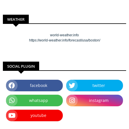
WEATHER
world-weather.info
https://world-weather.info/forecast/usa/boston/
SOCIAL PLUGIN
facebook
twitter
whatsapp
instagram
youtube