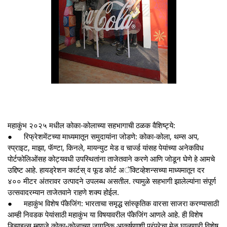
महाकुंभ २०२५ मधील कोका-कोलाच्या सहभागाची ठळक वैशिष्ट्ये:
●
रिफ्रेशमेंटच्या माध्यमातून समुदायांना जोडणे: कोका-कोला, थम्स अप,
स्प्राइट, माझा, फॅण्टा, किनले, मायन्युट मेड व चार्ज्ड यांसह पेयांच्या अनेकविध
पोर्टफोलिओंसह कोट्यवधी उपस्थितांना ताजेतवाने करणे आणि जोडून घेणे हे आमचे
उद्दिष्ट आहे. हायड्रेशन कार्टस् व फूड कोर्ट अॅक्टिव्हेशन्सच्या माध्यमातून दर
४०० मीटर अंतरावर उत्पादने उपलब्ध असतील. त्यामुळे सहभागी झालेल्यांना संपूर्ण
उत्सवादरम्यान ताजेतवाने राहणे शक्य होईल.
●
महाकुंभ विशेष पॅकेजिंग: भारताचा समृद्ध सांस्कृतिक वारसा साजरा करण्यासाठी
आम्ही निवडक पेयांसाठी महाकुंभ या विषयावरील पॅकेजिंग आणले आहे. ही विशेष
डिझाइन्स म्हणजे कोका-कोलाच्या जागतिक आकर्षणाशी परंपरेचा मेळ घालणारी विशेष