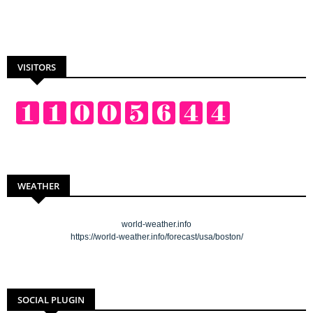
VISITORS
WEATHER
world-weather.info
https://world-weather.info/forecast/usa/boston/
SOCIAL PLUGIN