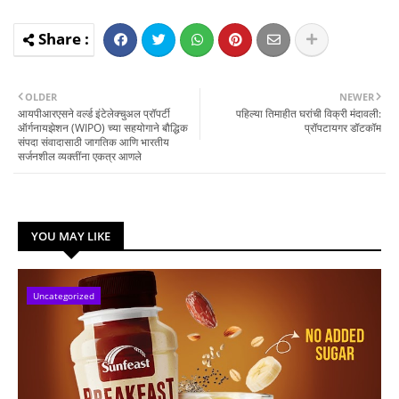
OLDER
NEWER
आयपीआरएसने वर्ल्ड इंटेलेक्चुअल प्रॉपर्टी
पहिल्या तिमाहीत घरांची विक्री मंदावली:
ऑर्गनायझेशन (WIPO) च्या सहयोगाने बौद्धिक
प्रॉपटायगर डॉटकॉम
संपदा संवादासाठी जागतिक आणि भारतीय
सर्जनशील व्यक्तींना एकत्र आणले
YOU MAY LIKE
Uncategorized