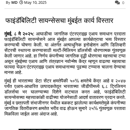
MD
May 10, 2025
0
फाइंडॅबिलिटी सायन्सेसचा मुंबईत कार्य विस्तार
मुंबई, ८ मे २०२५:
आघाडीचा जागतिक एंटरप्राइझ एआय समाधान प्रदाता
फाइंडॅबिलिटी सायन्सेसने आज मुंबईत आपल्या कार्यक्षेत्राचा भव्य विस्तार
करण्याची घोषणा केली. या अंतर्गत अत्याधुनिक इनोव्हेशन आणि डिलिव्हरी
सेंटरची स्थापना करण्यासाठी मल्टी-मिलियन डॉलर्सची धोरणात्मक गुंतवणूक
केली जाणार आहे. हा निर्णय कंपनीच्या जागतिक वृद्धी धोरणाचा महत्त्वाचा टप्पा
असून मुंबईच्या एआय आणि तंत्रज्ञान नवोन्मेष केंद्र म्हणून वाढत्या महत्वाचा
फायदा घेऊन एंटरप्राइझ एआय समाधानाच्या पुढच्या टप्प्यास चालना देण्याचा
मानस आहे.
मुंबई ही भारताच्या डेटा सेंटर क्षमतेपैकी ५०% क्षमतेचे केंद्र आहे व २०४७
पर्यंत एआय-आधारित उत्पादकतेतून भारताच्या जीडीपीमध्ये ६.८ ट्रिलियन
डॉलर्सचा भर घालण्याच्या दिशेने वाटचाल करत आहे, फाइंडॅबिलिटी
सायन्सेसच्या महत्त्वाकांक्षी वाढीच्या योजनेसाठी आदर्श वातावरण प्रदान करते.
मुंबई व छत्रपती संभाजीनगर येथील बळकट झालेल्या कार्यक्षमतेमुळे कंपनीच्या
जागतिक वितरीकरण क्षमतेत भरीव वाढ होऊन सुमारे २५% गुंतवणूक परतावा
मिळविला जाईल असा अंदाज आहे.