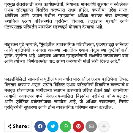
प्रमुख क्षेत्रांसाठी उच्च कार्यक्षमतेची, नियामक मानकांशी सुसंगत व स्केलेबल
एआय सोल्यूशन्स वितरित करण्यास सक्षम होईल. कंपनीचा उद्देश भारत,
अमेरिका आणि जपान येथील ग्राहकांना अधिक सशक्त सेवा देण्यासह
स्थानिक एआय परिसंस्थेत प्रतिभा विकास, तंत्रज्ञान प्रगती आणि
एंटरप्राइझ परिवर्तन यामार्फत महत्त्वपूर्ण योगदान देण्याचा आहे.
माहुरकर पुढे म्हणाले, “मुंबईतील व्यावसायिक गतिशीलता, एंटरप्राइझ अस्तित्व
आणि प्रतिभेची संपन्नता आमच्या जागतिक एआय नेतृत्वाच्या दृष्टीकोनाशी
पूर्णतः सुसंगत आहे. आम्हाला आमच्या ग्राहकांसाठी लक्षणीय उत्पादकता वाढ
आणि त्यांच्या निर्णयक्षमतेत वाढ साध्य करण्याची मोठी संधी दिसत आहे.”
फाइंडॅबिलिटी सायन्सेस पुढील पाच वर्षांत भारतातील एआय प्रतिभेचा तिप्पट
विस्तार करणार असून, उद्योग-विशिष्ट एआय प्लॅटफॉर्म्स विकसित करण्याचे व
मजबूत धोरणात्मक भागीदाऱ्या स्थापन करण्याचे उद्दिष्ट ठेवले आहे. कंपनीच्या
आगामी नवकल्पनांमध्ये जेनएआय-चालित बिझनेस प्रोसेस को-पायलट्स
आणि एजेंटिक वर्कफ्लोजचा समावेश आहे, जे अधिक स्वायत्तता, निर्णय
प्रक्रियेची सुधारणा आणि ठोस व्यवसायिक परिणाम साध्य करतील.