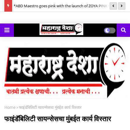
ornings
*ABD Maestro goes pink with the launch of ZOYA PINK Mix
*क
Berries Gin*
गे
Home
फाइंडॅबिलिटी सायन्सेसचा मुंबईत कार्य विस्तार
फाइंडॅबिलिटी सायन्सेसचा मुंबईत कार्य विस्तार