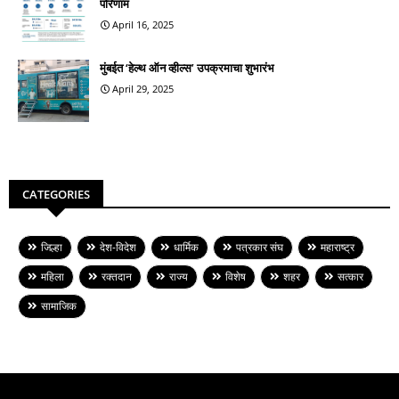
परिणाम
April 16, 2025
मुंबईत ‘हेल्थ ऑन व्हील्स’ उपक्रमाचा शुभारंभ
April 29, 2025
CATEGORIES
जिल्हा
देश-विदेश
धार्मिक
पत्रकार संघ
महाराष्ट्र
महिला
रक्तदान
राज्य
विशेष
शहर
सत्कार
सामाजिक