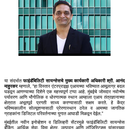
या संदर्भात
फाइंडॅबिलिटी सायन्सेसचे मुख्य कार्यकारी अधिकारी श्री. आनंद
माहुरकर
म्हणाले, “हा विस्तार एंटरप्राइझ एआयच्या भविष्यात आमूलाग्र बदल
घडवून आणण्याच्या दिशेने एक महत्त्वपूर्ण टप्पा आहे. मुंबईचे जोमदार नवोन्मेष
पर्यावरण आणि भौगोलिक व धोरणात्मक स्थान आम्हाला एआय तंत्रज्ञानाच्या
क्षेत्रात अभूतपूर्व प्रगती साध्य करण्यासाठी सक्षम करते. हे केंद्र
भविष्यकालीन सोल्यूशन्ससाठी प्रेरणास्थान ठरेल व आमच्या जागतिक
ग्राहकांना डिजिटल परिवर्तनाच्या युगात आघाडी मिळवून देईल.”
मुंबईतील नवीन इनोव्हेशन व डिलिव्हरी सेंटरमुळे फाइंडॅबिलिटी सायन्सेस
बँकिंग, आर्थिक सेवा, विमा क्षेत्र, उत्पादन आणि लॉजिस्टिक्स यांसारख्या