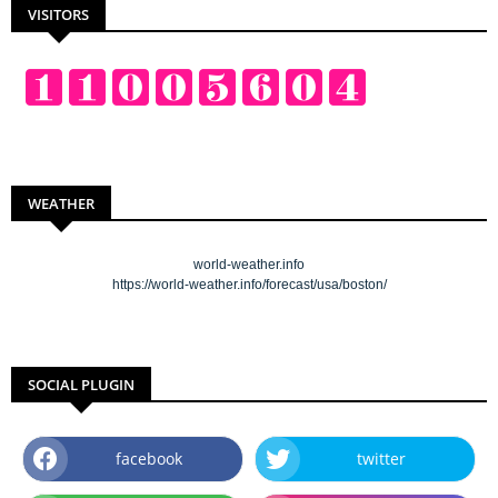
VISITORS
WEATHER
world-weather.info
https://world-weather.info/forecast/usa/boston/
SOCIAL PLUGIN
facebook
twitter