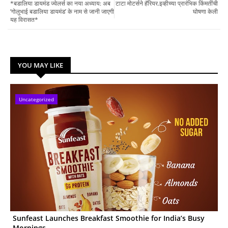
*बडालिया डायमंड ज्वेलर्स का नया अध्याय: अब
टाटा मोटर्सने हॅरियर.इव्हीच्या प्रारंभिक किंमतींची
‘गोलुभाई बडालिया डायमंड’ के नाम से जानी जाएगी
घोषणा केली
यह विरासत*
YOU MAY LIKE
Uncategorized
Sunfeast Launches Breakfast Smoothie for India’s Busy
Mornings