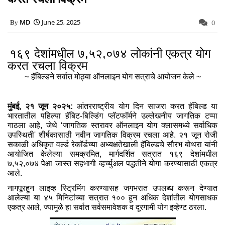
MD
June 25, 2025
0
१६९ देशांमधील ७,५२,०७४ लोकांनी एकत्र योग
करत रचला विक्रम
~ हॅबिल्‍डने सर्वात मोठ्या ऑनलाइन योग सत्राचे आयोजन केले ~
मुंबई, २१ जून २०२५:
आंतरराष्‍ट्रीय योग दिन साजरा करत हॅबिल्‍ड या
भारतातील पहिल्‍या हॅबिट-बिल्डिंग प्‍लॅटफॉर्मने उल्‍लेखनीय जागतिक टप्‍पा
गाठला आहे, जेथे ‘जागतिक स्‍तरावर ऑनलाइन योग क्‍लासमध्‍ये सर्वाधिक
उपस्थिती' शीर्षकासाठी नवीन जागतिक विक्रम रचला आहे. २१ जून रोजी
सकाळी अधिकृत वर्ल्ड रेकॉर्डच्या अध्यक्षतेखाली हॅबिल्डचे सौरभ बोथरा यांनी
आयोजित केलेल्या समक्रमित, मार्गदर्शित सत्रात १६९ देशांमधील
७,५२,०७४ पेक्षा जास्त सहभागी व्हर्च्युअल पद्धतीने योगा करण्यासाठी एकत्र
आले.
नागपूरहून लाइव्‍ह स्ट्रिमिंग करण्‍यासह जगभरात उपलब्‍ध करून देण्‍यात
आलेल्‍या या ४५ मिनिटांच्या सत्रात १०० हून अधिक देशांतील योगसाधक
एकत्र आले, ज्यामुळे हा सर्वात सर्वसमावेशक व दूरगामी योग इव्‍हेण्‍ट ठरला.