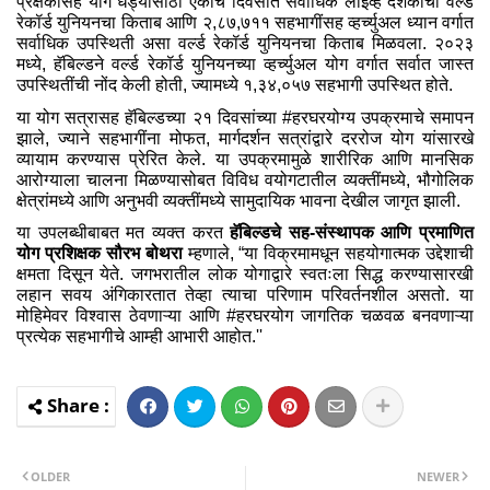
प्रेक्षकांसह योग धड्यासाठी एकाच दिवसात सर्वाधिक लाइव्ह दर्शकांचा वर्ल्ड
रेकॉर्ड युनियनचा किताब आणि २,८७,७११ सहभागींसह व्हर्च्युअल ध्यान वर्गात
सर्वाधिक उपस्थिती असा वर्ल्ड रेकॉर्ड युनियनचा किताब मिळवला. २०२३
मध्ये, हॅबिल्डने वर्ल्ड रेकॉर्ड युनियनच्या व्हर्च्युअल योग वर्गात सर्वात जास्त
उपस्थितींची नोंद केली होती, ज्यामध्ये १,३४,०५७ सहभागी उपस्थित होते.
या योग सत्रासह हॅबिल्डच्या २१ दिवसांच्या #हरघरयोग्य उपक्रमाचे समापन
झाले, ज्‍याने सहभागींना मोफत, मार्गदर्शन सत्रांद्वारे दररोज योग यांसारखे
व्‍यायाम करण्‍यास प्रेरित केले. या उपक्रमामुळे शारीरिक आणि मानसिक
आरोग्याला चालना मिळण्‍यासोबत विविध वयोगटातील व्‍यक्‍तींमध्‍ये, भौगोलिक
क्षेत्रांमध्‍ये आणि अनुभवी व्‍यक्‍तींमध्‍ये सामुदायिक भावना देखील जागृत झाली.
या उपलब्‍धीबाबत मत व्‍यक्‍त करत
हॅबिल्‍डचे सह-संस्‍थापक आणि प्रमाणित
योग प्रशिक्षक सौरभ बोथरा
म्‍हणाले, “या विक्रमामधून सहयोगात्‍मक उद्देशाची
क्षमता दिसून येते. जगभरातील लोक योगाद्वारे स्वतःला सिद्ध करण्यासारखी
लहान सवय अंगिकारतात तेव्हा त्याचा परिणाम परिवर्तनशील असतो. या
मोहिमेवर विश्‍वास ठेवणाऱ्या आणि #हरघरयोग जागतिक चळवळ बनवणाऱ्या
प्रत्येक सहभागीचे आम्ही आभारी आहोत.''
OLDER
NEWER