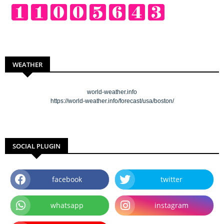
WEATHER
world-weather.info
https://world-weather.info/forecast/usa/boston/
SOCIAL PLUGIN
facebook
twitter
whatsapp
instagram