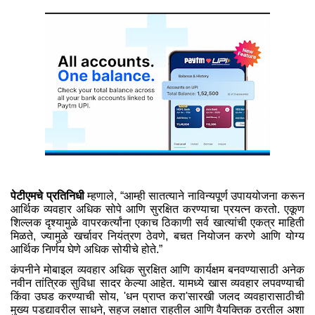
पेटीएमचे प्रतिनिधी
म्हणाले, “आम्ही सातत्याने नाविन्यपूर्ण उपाययोजना करून
आर्थिक व्यवहार अधिक सोपे आणि सुरक्षित करण्याचा प्रयत्न करतो. एकूण
शिल्लक दृश्यामुळे वापरकर्त्यांना एकाच ठिकाणी सर्व खात्यांची एकत्र माहिती
मिळते, ज्यामुळे खर्चावर नियंत्रण ठेवणे, बचत नियोजन करणे आणि योग्य
आर्थिक निर्णय घेणे अधिक सोयीचे होते.”
कंपनीने मोबाइल व्यवहार अधिक सुरक्षित आणि कार्यक्षम बनवण्यासाठी अनेक
नवीन तांत्रिक सुविधा सादर केल्या आहेत. यामध्ये खास व्यवहार लपवण्याची
किंवा उघड करण्याची सोय, 'धन प्राप्त करा'सारखी जलद व्यवहारासाठीची
मुख्य पडद्यावरील साधने, सहज लक्षात राहतील आणि वैयक्तिक ठरतील अशा