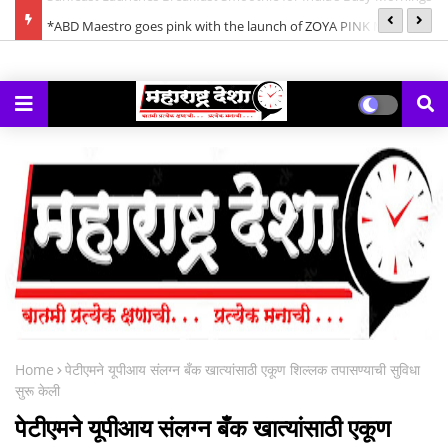
ornings
*ABD Maestro goes pink with the launch of ZOYA PINK Mix
*क
Berries Gin*
गे
Home
पेटीएमने यूपीआय संलग्न बँक खात्यांसाठी एकूण शिल्लक तपासण्याची सुविधा
सुरू केली
पेटीएमने यूपीआय संलग्न बँक खात्यांसाठी एकूण