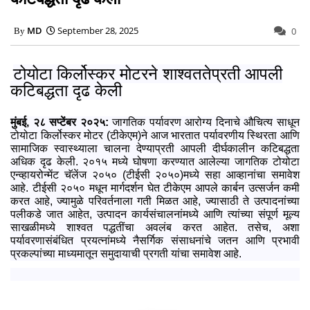
MD
September 28, 2025
0
टोयोटा किर्लोस्‍कर मोटरने शाश्वततेप्रती आपली
कटिबद्धता दृढ केली
मुंबई, २८ सप्टेंबर २०२५:
जागतिक पर्यावरण आरोग्‍य दिनाचे औचित्‍य साधून
टोयोटा किर्लोस्‍कर मोटर (टीकेएम)ने आज भारतात पर्यावरणीय स्थिरता आणि
सामाजिक स्‍वास्‍थ्‍याला चालना देण्‍याप्रती आपली दीर्घकालीन कटिबद्धता
अधिक दृढ केली. २०१५ मध्‍ये घोषणा करण्‍यात आलेल्‍या जागतिक टोयोटा
एन्‍व्‍हायरोन्‍मेंट चॅलेंज २०५० (टीईसी २०५०)मध्‍ये सहा आव्‍हानांचा समावेश
आहे. टीईसी २०५० मधून मार्गदर्शन घेत टीकेएम आपले कार्बन उत्‍सर्जन कमी
करत आहे, ज्‍यामुळे परिवर्तनाला गती मिळत आहे, ज्‍यासाठी ते उत्‍पादनांच्‍या
पलीकडे जात आहेत, उत्‍पादन कार्यसंचालनांमध्‍ये आणि त्‍यांच्‍या संपूर्ण मूल्‍य
साखळीमध्‍ये शाश्वत पद्धतींचा अवलंब करत आहेत. तसेच, अशा
पर्यावरणासंबंधित प्रयत्‍नांमध्‍ये नैसर्गिक संसाधनांचे जतन आणि प्रभावी
प्रकल्‍पांच्‍या माध्‍यमातून समुदायाची प्रगती यांचा समावेश आहे.