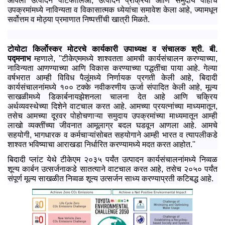
आपला उत्‍पादन पोर्टफोलिओ, उत्‍पादन प्रक्रिया आणि समुदाय पोहोच
उपक्रमांमध्‍ये नाविन्‍यता व विकासात्‍मक ध्‍येयांचा समावेश केला आहे, ज्‍यामधून
सर्वोत्तम व मोठ्या प्रमाणात निष्‍पत्तींची खात्री मिळते.
टोयोटा किर्लोस्‍कर मोटरचे कार्यकारी उपाध्‍यक्ष व संचालक श्री. बी.
पद्मनाभ
म्‍हणाले, ''टीकेएममध्‍ये शाश्वतता आमची कार्यसंचालन करण्‍याच्‍या,
नाविन्‍यता आणण्‍याच्‍या आणि विकास करण्‍याच्‍या पद्धतींचा पाया आहे. गेल्‍या
वर्षभरात आम्‍ही विविध पैलूंमध्‍ये निर्णायक प्रगती केली आहे, बिदादी
कार्यसंचालनांमध्‍ये १०० टक्‍के नवीकरणीय ऊर्जा संपादित केली आहे, मूल्‍य
साखळीमध्‍ये डिकार्बनायझेशनला चालना देत आहे आणि चक्रिय
अर्थव्‍यवस्‍थेच्‍या दिशेने वाटचाल करत आहे. आमच्‍या प्रयत्‍नांच्‍या माध्‍यमातून,
तसेच आमच्‍या दूरवर पोहोचणाऱ्या समुदाय उपक्रमांच्‍या माध्‍यमातून आम्‍ही
लाखो व्‍यक्‍तींच्‍या जीवनात आमूलाग्र बदल घडवून आणला आहे. आमचे
सहयोगी, भागधारक व कर्मचाऱ्यांसोबत सहयोगाने आम्‍ही भारत व त्‍यापलीकडे
शाश्वत भविष्‍याचा आराखडा निर्धारित करण्‍यामध्‍ये मदत करत आहोत.''
बिदादी प्लांट येथे टीकेएम २०३५ पर्यंत उत्पादन कार्यसंचालनांमध्ये निव्वळ
शून्य कार्बन उत्सर्जनाकडे सातत्याने वाटचाल करत आहे, तसेच २०५० पर्यंत
संपूर्ण मूल्य साखळीत निव्वळ शून्य उत्सर्जन साध्य करण्‍याप्रती कटिबद्ध आहे.