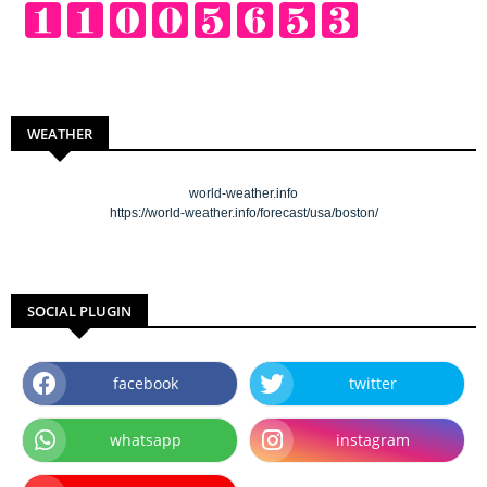
WEATHER
world-weather.info
https://world-weather.info/forecast/usa/boston/
SOCIAL PLUGIN
facebook
twitter
whatsapp
instagram