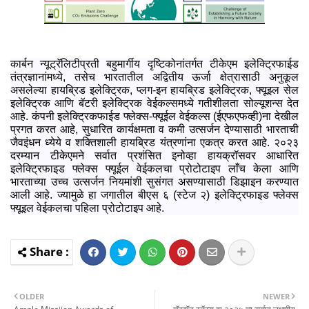
कार्बन न्‍यूट्रॅलिटीप्रती बहुमार्गीय दृष्टिकोनांतर्गत टीकेएम इलेक्ट्रिफाईड
तंत्रज्ञानांमध्‍ये, तसेच भारतातील अद्वितीय ऊर्जा क्षेत्रासाठी अनुकूल
असलेल्‍या हायब्रिड इलेक्ट्रिक, प्‍लग-इन हायब्रिड इलेक्ट्रिक, फ्यूइल सेल
इलेक्ट्रिक आणि बॅटरी इलेक्ट्रिक वेईकल्‍समध्‍ये गतीशीलता सोल्‍यूशन्‍स देत
आहे. कंपनी इलेक्ट्रिकफाईड फ्लेक्‍स-फ्यूईल वेईकल्‍स (ईएफएफव्‍ही)ना देखील
प्रगत करत आहे, सुधारित कार्यक्षमता व कमी उत्‍सर्जन देण्‍यासाठी भारताची
जैवइंधन ध्‍येये व शक्तिशाली हायब्रिड यंत्रणांना एकत्र करत आहे. २०२३
दरम्‍यान टीकेएमने सर्वात प्रशंसित इनोव्‍हा हायक्रॉसवर आधारित
इलेक्ट्रिफाइड फ्लेक्‍स फ्यूईल वेईकलचा प्रोटोटाइप लाँच केला आणि
भारताच्‍या उच्‍च उत्‍सर्जन नियमांशी सुसंगत असण्‍यासाठी डिझाइन करण्‍यात
आली आहे. ज्‍यामुळे हा जगातील बीएस ६ (स्‍टेज २) इलेक्ट्रिफाइड फ्लेक्‍स
फ्यूइल वेईकलचा पहिला प्रोटोटाइप आहे.
OLDER
NEWER