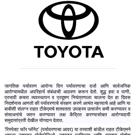
जागतिक पर्यावरण आरोग्‍य दिन पर्यावरणाचा दर्जा आणि सार्वजनिक
आरोग्‍यामधील अपरिहार्य संबंधाची आठवण करून देतो. शुद्ध हवा व पाणी,
प्रभावी कचरा व्‍यवस्‍थापन व प्रदूषण नियंत्रणाला चालना देत हा दिवस
निदर्शनास आणतो की पर्यावरणाचे संरक्षण करणे अत्‍यंत महत्त्वाचे आहे आणि या
बाबीशी संलग्‍न राहत टीकेएमचे शाश्वतता उपक्रम उत्‍सर्जन कमी करण्‍यावर व
संसाधनांचे जतन करण्‍यावर लक्ष केंद्रित करण्‍यासोबत आरोग्‍यदायी
समुदायांप्रती देखील योगदान देतात.
'रिस्‍पेक्‍ट फॉर प्‍लॅनेट' (पर्यावरणाचा आदर) या तत्त्वाशी बांधील राहत टीकेएमने