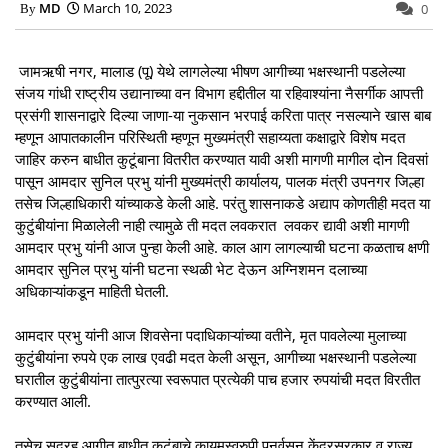
MD
March 10, 2023
0
जामऋषी नगर, मालाड (पू) येथे लागलेल्या भीषण आगीच्या भक्षस्थानी पडलेल्या
संजय गांधी राष्ट्रीय उद्यानाच्या वन विभाग हद्दीतील या रहिवाश्यांना नैसर्गीक आपत्ती
प्रसंगी शासनाद्वारे दिल्या जाणा-या नुकसान भरपाई करिता पात्र नसल्याने खास बाब
म्हणून आपातकालीन परिस्थिती म्हणून मुख्यमंत्री सहाय्यता कक्षाद्वारे विशेष मदत
जाहिर करुन बाधीत कुटूंबाना वितरीत करण्यात यावी अशी मागणी मागील दोन दिवसां
पासून आमदार सुनिल प्रभु यांनी मुख्यमंत्री कार्यालय, पालक मंत्री उपनगर जिल्हा
तसेच जिल्हाधिकारी यांच्याकडे केली आहे. परंतु शासनाकडे अद्याप कोणतीही मदत या
कुटुंबीयांना मिळालेली नाही त्यामुळे ती मदत लवकरात लवकर द्यावी अशी मागणी
आमदार प्रभु यांनी आज पुन्हा केली आहे. काल आग लागल्याची घटना कळताच क्षणी
आमदार सुनिल प्रभु यांनी घटना स्थळी भेट देऊन अग्निशमन दलाच्या
अधिकाऱ्यांकडून माहिती घेतली.
आमदार प्रभु यांनी आज शिवसेना पदाधिकाऱ्यांच्या वतीने, मृत पावलेल्या मुलाच्या
कुटुंबीयांना रुपये एक लाख एवढी मदत केली असून, आगीच्या भक्षस्थानी पडलेल्या
घरातील कुटुंबीयांना तात्पुरत्या स्वरूपात प्रत्येकी पाच हजार रुपयांची मदत विरतीत
करण्यात आली.
तसेच सदरहू आगीत बाधीत कुटूंबाचे कायमस्वरुपी पुनर्वसन केंद्रसरकार व राज्य