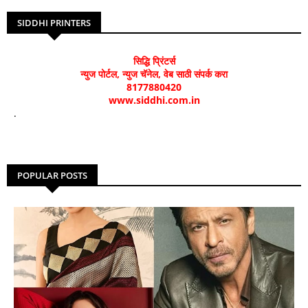
SIDDHI PRINTERS
सिद्धि प्रिंटर्स
न्युज पोर्टल, न्युज चॅनेल, वेब साठी संपर्क करा
8177880420
www.siddhi.com.in
.
POPULAR POSTS