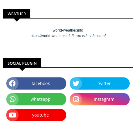
WEATHER
world-weather.info
https://world-weather.info/forecast/usa/boston/
SOCIAL PLUGIN
facebook
twitter
whatsapp
instagram
youtube