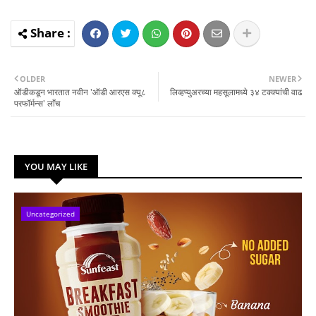
OLDER
NEWER
ऑडीकडून भारतात नवीन 'ऑडी आरएस क्‍यू८
लिव्‍हप्‍युअरच्‍या महसूलामध्‍ये ३४ टक्‍क्‍यांची वाढ
परफॉर्मन्‍स' लाँच
YOU MAY LIKE
Uncategorized