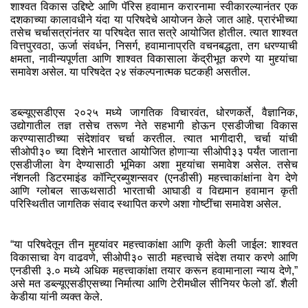
शाश्वत विकास उद्दिष्टे आणि पॅरिस हवामान करारनामा स्वीकारल्यानंतर एक
दशकाच्या कालावधीने यंदा या परिषदेचे आयोजन केले जात आहे. प्रारंभीच्या
तसेच चर्चासत्रांनंतर या परिषदेत सात सत्रे आयोजित होतील. त्यात शाश्वत
वित्तपुरवठा, ऊर्जा संवर्धन, निसर्ग, हवामानाप्रति वचनबद्धता, तग धरण्याची
क्षमता, नावीन्यपूर्णता आणि शाश्वत विकासाला केंद्रीभूत करणे या मुद्द्यांचा
समावेश असेल. या परिषदेत २४ संकल्पनात्मक घटकही असतील.
डब्ल्यूएसडीएस २०२५ मध्ये जागतिक विचारवंत, धोरणकर्ते, वैज्ञानिक,
उद्योगातील तज्ञ तसेच तरूण नेते सहभागी होऊन एसडीजीचा विकास
करण्यासाठीच्या संदेशांवर चर्चा करतील. त्यात भागीदारी, चर्चा यांची
सीओपी३० च्या दिशेने भारतात आयोजित होणाऱ्या सीओपी३३ पर्यंत जाताना
एसडीजीला वेग देण्यासाठी भूमिका अशा मुद्द्यांचा समावेश असेल. तसेच
नॅशनली डिटरमाइंड कॉन्ट्रिब्युशन्सवर (एनडीसी) महत्त्वाकांक्षांना वेग देणे
आणि ग्लोबल साऊथसाठी भारताची आघाडी व विद्यमान हवामान कृती
परिस्थितीत जागतिक संवाद स्थापित करणे अशा गोष्टींचा समावेश असेल.
“या परिषदेतून तीन मुद्द्यांवर महत्त्वाकांक्षा आणि कृती केली जाईल: शाश्वत
विकासाचा वेग वाढवणे, सीओपी३० साठी महत्त्वाचे संदेश तयार करणे आणि
एनडीसी ३.० मध्ये अधिक महत्त्वाकांक्षा तयार करून हवामानाला न्याय देणे,”
असे मत डब्ल्यूएसडीएसच्या निर्मात्या आणि टेरीमधील सीनियर फेलो डॉ. शैली
केडीया यांनी व्यक्त केले.