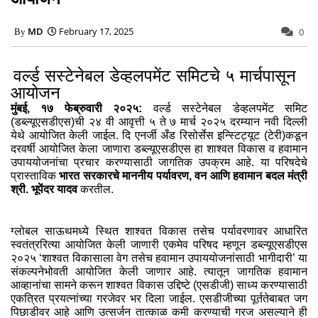
MD
February 17, 2025
0
वर्ल्ड सस्टेनेबल डेव्हलपमेंट समिटचे ५ मार्चपासून
आयोजन
मुंबई, १७ फेब्रुवारी २०२५:
वर्ल्ड सस्टेनेबल डेव्हलपमेंट समिट
(डब्ल्यूएसडीएस)ची २४ वी आवृत्ती ५ ते ७ मार्च २०२५ दरम्यान नवी दिल्ली
येथे आयोजित केली जाईल. दि एनर्जी अँड रिसोर्सेस इन्स्टिट्यूट (टेरी)कडून
दरवर्षी आयोजित केला जाणारा डब्ल्यूएसडीएस हा शाश्वत विकास व हवामान
उपाययोजनांचा प्रचार करण्यासाठी जागतिक उपक्रम आहे. या परिषदेचे
प्रास्ताविक
भारत सरकारचे माननीय पर्यावरण, वन आणि हवामान बदल मंत्री
श्री. भूपेंदर यादव
करतील.
ग्लोबल साऊथमध्ये स्थित शाश्वत विकास तसेच पर्यावरणावर आधारित
स्वतंत्ररित्या आयोजित केली जाणारी एकमेव परिषद म्हणून डब्ल्यूएसडीएस
२०२५ ‘शाश्वत विकासाला वेग तसेच हवामान उपाययोजनांसाठी भागीदारी’ या
संकल्पनेभोवती आयोजित केली जाणार आहे. त्यातून जागतिक हवामान
आव्हानांचा सामने करून शाश्वत विकास उद्दिष्टे (एसडीजी) साध्य करण्यासाठी
एकत्रित प्रयत्नांच्या गरजेवर भर दिला जाईल. एसडीजीच्या पूर्ततेबाबत जग
पिछाडीवर आहे आणि उत्सर्जन तात्काळ कमी करण्याची गरज असल्याने ही