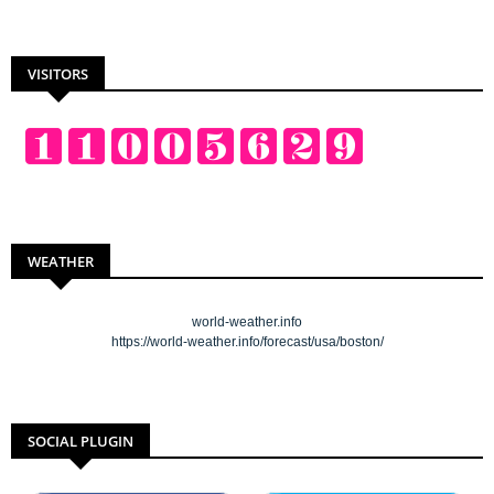
VISITORS
WEATHER
world-weather.info
https://world-weather.info/forecast/usa/boston/
SOCIAL PLUGIN