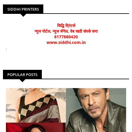
SIDDHI PRINTERS
सिद्धि प्रिंटर्स
न्युज पोर्टल, न्युज चॅनेल, वेब साठी संपर्क करा
8177880420
www.siddhi.com.in
.
POPULAR POSTS