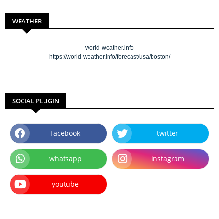
WEATHER
world-weather.info
https://world-weather.info/forecast/usa/boston/
SOCIAL PLUGIN
facebook
twitter
whatsapp
instagram
youtube