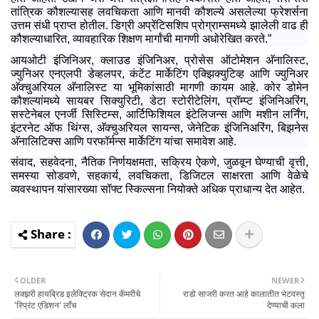
तांत्रिक कौशल्यासह लवचिकता आणि मानवी कौशल्ये असलेल्या फ्रेशर्सना
उत्तम संधी प्राप्त होतील. डिग्री अप्रेंटिसशिप प्रोग्राम्समध्ये झालेली वाढ ही
कौशल्याधारित, व्यावहारिक शिक्षण मार्गांची मागणी अधोरेखित करते.”
आयओटी इंजिनिअर, क्लाउड इंजिनिअर, प्रोसेस ऑटोमेशन अ‍ॅनालिस्ट,
ज्युनिअर एनएलपी डेव्हलपर, कंटेंट मार्केटिंग एक्झिक्युटिव्ह आणि ज्युनिअर
अ‍ॅक्चुअरियल अ‍ॅनालिस्ट या भूमिकांसाठी मागणी कायम आहे. कोर डोमेन
कौशल्यांमध्ये सायबर सिक्युरिटी, डेटा स्टोरीटेलिंग, प्रॉम्प्ट इंजिनिअरिंग,
सस्टेनेबल एनर्जी सिस्टिम्स, आर्टिफिशियल इंटेलिजन्स आणि मशीन लर्निंग,
इंटरनेट ऑफ थिंग्स, अ‍ॅक्चुअरियल सायन्स, जेनेटिक इंजिनिअरिंग, बिझनेस
अ‍ॅनालिटिक्स आणि परफॉर्मन्स मार्केटिंग यांचा समावेश आहे.
संवाद, सहवेदना, नैतिक निर्णयक्षमता, सक्रिय ऐकणे, जुळवून घेण्याची वृत्ती,
समस्या सोडवणे, सहकार्य, लवचिकता, डिजिटल साक्षरता आणि वेळेचे
व्यवस्थापन यांसारख्या सॉफ्ट स्किल्सना नियोक्ते अधिक प्राधान्य देत आहेत.
OLDER
NEWER
लक्‍झरी हायब्रिड इलेक्ट्रिक सेदान कॅमरीचे
राडो साजरी करत आहे कालातीत भेटवस्तू
'स्प्रिंट एडिशन' लाँच
देण्याची कला