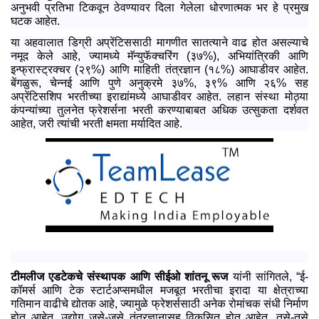
अनुभवी प्रतिभा टिकवून ठेवण्यावर दिला गेलेला धोरणात्मक भर हे प्रमुख
घटक आहेत.
या अहवालात डिग्री अप्रेंटिससाठी मागणीत सातत्याने वाढ होत असल्याचे
नमूद केले आहे, ज्यामध्ये मॅन्युफॅक्चरिंग (३७%), अभियांत्रिकी आणि
इन्फ्रास्ट्रक्चर (२९%) आणि माहिती तंत्रज्ञान (१८%) आघाडीवर आहेत.
बेंगळुरू, चेन्नई आणि पुणे अनुक्रमे ३७%, ३९% आणि २६% सह
अप्रेंटिसशिप भरतीच्या इराद्यांमध्ये आघाडीवर आहेत. लहान संस्था मोठ्या
कंपन्यांच्या तुलनेत फ्रेशर्सना भरती करण्याबाबत अधिक उत्सुकता दर्शवत
आहेत, जरी त्यांची भरती क्षमता मर्यादित आहे.
टीमलीज एडटेकचे संस्थापक आणि सीईओ शांतनू रूज
यांनी सांगितले, “ई-
कॉमर्स आणि टेक स्टार्टअप्समधील मजबूत भरतीचा इरादा या क्षेत्राच्या
गतिमान वाढीचे द्योतक आहे, ज्यामुळे फ्रेशर्ससाठी अनेक रोमांचक संधी निर्माण
होत आहेत. उद्योग जसे-जसे तंत्रज्ञानासह विकसित होत आहेत, तसे-तसे