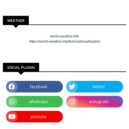
WEATHER
world-weather.info
https://world-weather.info/forecast/usa/boston/
SOCIAL PLUGIN
facebook
twitter
whatsapp
instagram
youtube